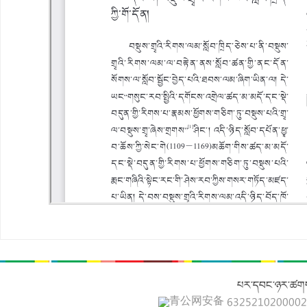
པར་དབང་ཉར་ཚགས
青公网安备 632521020000