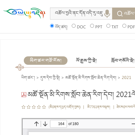
འཚོལ་
ཡོད་ཚད།
DOC
PPT
TXT
PDF
ཡིག་ཚང་གཙོ་ངོས།
ལོ་རྒྱུས་ཀྱི་སྡེ།
སློབ་གསོའི་སྡེ།
ཡིག་ཚང་།
>
དུས་དེབ་ཀྱི་སྡེ།
>
མཚོ་སྔོན་མི་རིགས་སློབ་ཆེན་རིག་དེབ།
>
2021
མཚོ་སྔོན་མི་རིགས་སློབ་ཆེན་རིག་དེབ། 2021ལ
(མི0ནས་དཔྱད་འཇོག་བྱས།) | མི7761ནས་བལྟས། | ཐེངས0ལ་ཕབ་ལ