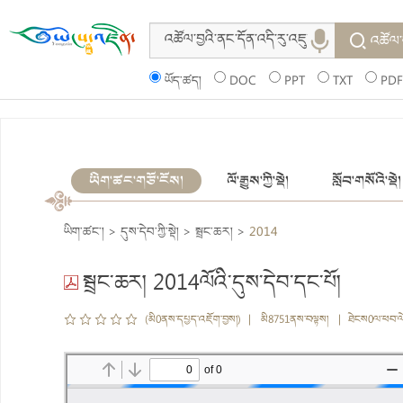
འཚོལ་
ཡོད་ཚད།
DOC
PPT
TXT
PDF
ཡིག་ཚང་གཙོ་ངོས།
ལོ་རྒྱུས་ཀྱི་སྡེ།
སློབ་གསོའི་སྡེ།
ཡིག་ཚང་།
>
དུས་དེབ་ཀྱི་སྡེ།
>
སྦྲང་ཆར།
>
2014
སྦྲང་ཆར། 2014ལོའི་དུས་དེབ་དང་པོ།
(མི0ནས་དཔྱད་འཇོག་བྱས།) | མི8751ནས་བལྟས། | ཐེངས0ལ་ཕབ་ལ