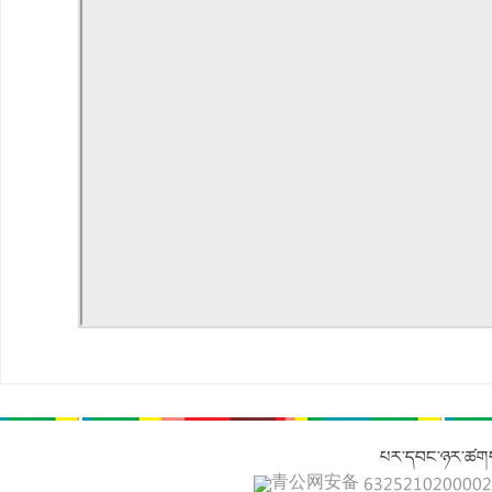
པར་དབང་ཉར་ཚགས
青公网安备 632521020000