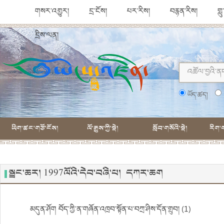
གསར་འགྱུར།
དྲ་ངོས།
པར་རིས།
བརྙན་རིས།
གླ
དྲིས་ལན།
ཡོད་ཚད།
ཡིག་ཚང་གཙོ་ངོས།
ལོ་རྒྱུས་ཀྱི་སྡེ།
སློབ་གསོའི་སྡེ།
རིག་ག
སྦྲང་ཆར། 1997ལོའི་དེབ་བཞི་པ། དཀར་ཆག
མདུན་ཤོག བོད་ཀྱི་ན་གཞོན་འཁྲབ་སྟོན་པ་བཀྲ་ཤིས་དོན་གྲུབ། (1)