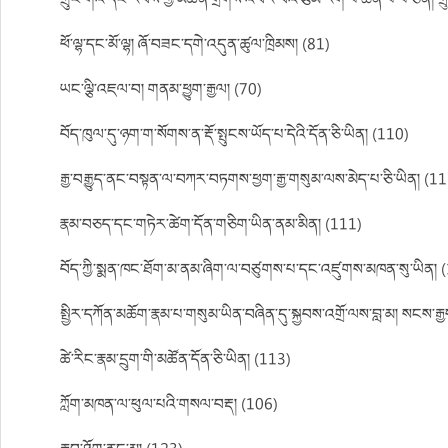
ཀྲུང་གོའི་དེང་རབས་ཀྱི་མཚན་གྲགས་འབར་བའི་རྩོམ་རིག་པ་ཆེན་པོ་པ་ཅིན། ག
ཕོ་ལྷ་དང་མོ་ལྷ། ཞོ་བཟང་དགེ་འདུན་ཚུལ་ཁྲིམས། (81)
ཡང་ལྕི་འཇལ་བ། གནམ་ཕྱུག་རྒྱལ། (70)
བོད་ཁུལ་དུ་ཉག་ག་སོགས་ན་རྡོ་སྤུངས་ཡོད་པ་དེའི་དོན་ཅི་ཡིན། (110)
རྒྱ་བརྒྱུད་ནང་བསྟན་ལ་བཀར་བཏགས་ཕྱག་རྒྱ་གསུམ་ལས་མེད་པ་ཅི་ཡིན། (1
རྣམ་བཅད་དང་གཏེར་ཚེག་དོན་གཅིག་ཡིན་ནམ་མིན། (111)
བོད་ཀྱི་སྨན་ཁང་ཐོག་མ་ནམ་ཞིག་ལ་བཙུགས་པ་དང་འཛུགས་མཁན་སུ་ཡིན། 
སྤྱིར་དཀོན་མཆོག་རྣམ་པ་གསུམ་ཡིན་བཞིན་དུ་སྐྱབས་འགྲོ་ལས་བླ་མ། སངས་རྒྱ
ཚེ་རིང་རྣམ་དྲུག་གི་མཚོན་དོན་ཅི་ཡིན། (113)
ཀློག་མཁན་ལ་ཕུལ་པའི་གསལ་བརྡ། (106)