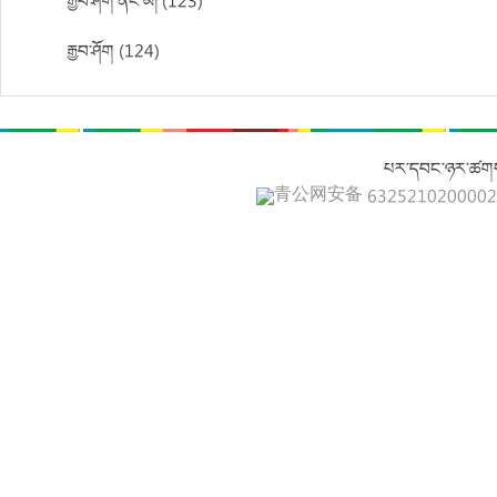
རྒྱབ་ཤོག་ནང་མ། (123)
རྒྱབ་ཤོག (124)
པར་དབང་ཉར་ཚགས
青公网安备 632521020000