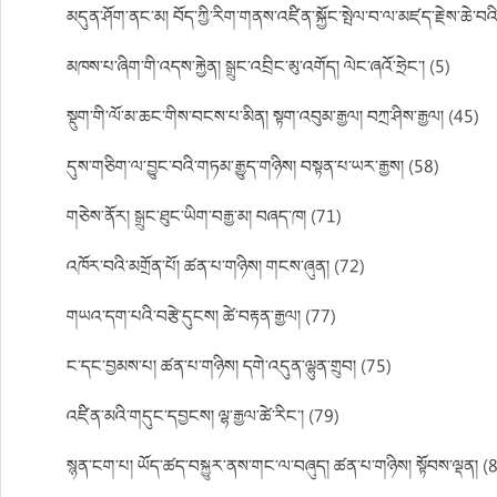
མདུན་ཤོག་ནང་མ། བོད་ཀྱི་རིག་གནས་འཛིན་སྐྱོང་སྤེལ་བ་ལ་མཛད་རྗེས་ཆེ་བའ
མཁས་པ་ཞིག་གི་འདས་རྐྱེན། སྒྲུང་འབྲིང་མུ་འགོད། ལེང་ཞའོ་ཧྲེང་། (5)
སྡུག་གི་ལོ་མ་ཆང་གིས་བངས་པ་མིན། སྟག་འབུམ་རྒྱལ། བཀྲ་ཤིས་རྒྱལ། (45)
དུས་གཅིག་ལ་བྱུང་བའི་གཏམ་རྒྱུད་གཉིས། བསྟན་པ་ཡར་རྒྱས། (58)
གཅེས་ནོར། སྒྲུང་ཐུང་ཡིག་བརྒྱ་མ། བཞད་ཁ། (71)
འཁོར་བའི་མགྲོན་པོ། ཚན་པ་གཉིས། གངས་ཞུན། (72)
གཡའ་དག་པའི་བརྩེ་དུངས། ཚེ་བརྟན་རྒྱལ། (77)
ང་དང་བྱམས་པ། ཚན་པ་གཉིས། དགེ་འདུན་ལྷུན་གྲུབ། (75)
འཛིན་མའི་གདུང་དབྱངས། ལྷ་རྒྱལ་ཚེ་རིང་། (79)
སྙན་ངག་པ། ཡོད་ཚད་བསྐྱུར་ནས་གང་ལ་བཞུད། ཚན་པ་གཉིས། སྟོབས་ལྡན། (