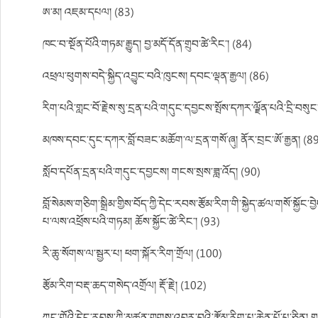
ཨ་མ། འཇམ་དཔལ། (83)
ཁང་བ་སྔོན་པོའི་གཏམ་རྒྱུད། བྱ་མདོ་དོན་གྲུབ་ཚེ་རིང་། (84)
འཕྲལ་ཕུགས་བདེ་སྐྱིད་འབྱུང་བའི་ཁུངས། དབང་ལྡན་རྒྱལ། (86)
རིག་པའི་གླང་བོ་རྗེས་སུ་དྲན་པའི་གདུང་དབྱངས་སྤོས་དཀར་ལྗོན་པའི་དྲི་བསུ
མཁས་དབང་དུང་དཀར་བློ་བཟང་མཆོག་ལ་དྲན་གསོ་ཞུ། ནོར་བྲང་ཨོ་རྒྱན། (8
སློབ་དཔོན་དྲན་པའི་གདུང་དབྱངས། གངས་སྲས་ཟླ་འོད། (90)
བློ་སེམས་གཅིག་སྒྲིམ་གྱིས་བོད་ཀྱི་དེང་རབས་རྩོམ་རིག་གི་སྐྱེད་ཚལ་གསོ་སྐྱོང
པ་ལས་འཕྲོས་པའི་གཏམ། ཆོས་སྐྱོང་ཚེ་རིང་། (93)
རི་ཆུ་སོགས་ལ་སྦྱར་པ། ཕག་སྐོར་རིག་གྲོལ། (100)
རྩོམ་རིག་བརྡ་ཆད་གསེད་འགྲོལ། རྡོ་རྗེ། (102)