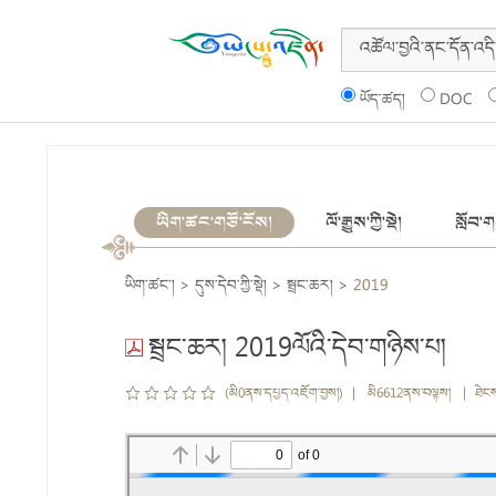
ཡོད་ཚད།
DOC
ཡིག་ཚང་གཙོ་ངོས།
ལོ་རྒྱུས་ཀྱི་སྡེ།
སློབ་གས
ཡིག་ཚང་།
>
དུས་དེབ་ཀྱི་སྡེ།
>
སྦྲང་ཆར།
>
2019
སྦྲང་ཆར། 2019ལོའི་དེབ་གཉིས་པ།
(མི0ནས་དཔྱད་འཇོག་བྱས།) | མི6612ནས་བལྟས། | ཐེང