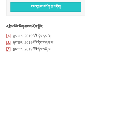
ངས་དཔྱད་འཇོག་བྱ་འདོད།
འབྲེལ་ཡོད་ཡིག་ཚགས་འོས་སྦྱོར།
སྦྲང་ཆར། 2019ལོའི་དེབ་དང་པོ།
སྦྲང་ཆར། 2019ལོའི་དེབ་གསུམ་པ།
སྦྲང་ཆར། 2019ལོའི་དེབ་བཞི་བ།