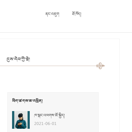
ནང་འཇུག
ཐོ་ཁོད།
དུས་དེབ་ཀྱི་སྡེ།
ཡིག་ཚགས་ཆ་འཕྲིན།
ཁ་སྒང་འཕགས་མོ་སྐྱིད།
2021-06-01