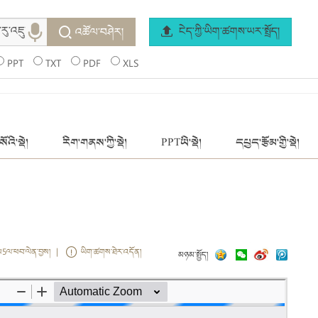
ངེད་ཀྱི་ཡིག་ཚགས་ཡར་སྤྲོད།
འཚོལ་བཤེར།
PPT
TXT
PDF
XLS
ོའི་སྡེ།
རིག་གནས་ཀྱི་སྡེ།
PPTཡི་སྡེ།
དཔྱད་རྩོམ་གྱི་སྡེ།
ས5ལ་ཕབ་ལེན་བྱས། |
ཡིག་ཚགས་ཐེར་འདོན།
མཉམ་སྤྱོད།