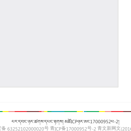
པར་དབང་ཉར་ཚགས་དཔང་རྟགས། མཚོICPཉར་ཨང17000952པ-2།
 63252102000020号
青ICP备17000952号-2
青文新网文(2016)