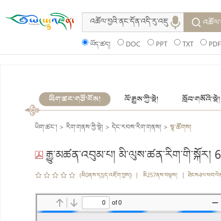
འཚོལ་
ཡོད་ཚད།
DOC
PPT
TXT
PDF
ཡིག་ཚང་གཙོ་ངོས།
ལོ་རྒྱུས་ཀྱི་སྡེ།
སློབ་གསོའི་སྡེ།
ཡིག་ཚང་།
>
རིག་གནས་ཀྱི་སྡེ།
>
དེང་རབས་རིག་གནས།
>
སྣ་ཚོགས།
རྒྱུ་མཚན་འབུམ་པ། མི་ལུས་ཚན་རིག་གི་སྐོར། 6
(མི0ནས་དཔྱད་འཇོག་བྱས།) | མི257ནས་བལྟས། | ཐེངས4ལ་ཕབ་ལེ