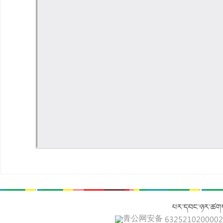
པར་དབང་ཉར་ཚགས
青公网安备 632521020000