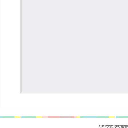
པར་དབང་ཉར་ཚགས