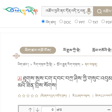
འཚོལ་
ཡོད་ཚད།
DOC
PPT
TXT
PDF
ཡིག་ཚང་གཙོ་ངོས།
ལོ་རྒྱུས་ཀྱི་སྡེ།
སློབ་གསོའི་སྡེ།
ཡིག་ཚང་།
>
རིག་གནས་ཀྱི་སྡེ།
>
སྲོལ་རྒྱུན་རིག་གནས།
>
ནང་བསྟན།
ཐུགས་སྲས་ངག་དབང་བཀྲ་ཤིས་ཀྱི་གསུང་འབུམ། 
མའི་ཟིན་བྲིས་སོགས།
(མི0ནས་དཔྱད་འཇོག་བྱས།) | མི314ནས་བལྟས། | ཐེངས11ལ་ཕབ་ལ