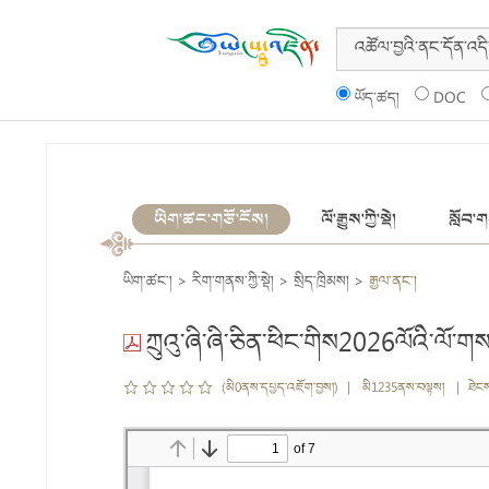
ཡོད་ཚད།
DOC
ཡིག་ཚང་གཙོ་ངོས།
ལོ་རྒྱུས་ཀྱི་སྡེ།
སློབ་གས
ཡིག་ཚང་།
>
རིག་གནས་ཀྱི་སྡེ།
>
སྲིད་ཁྲིམས།
>
རྒྱལ་ནང་།
ཀྲུའུ་ཞི་ཞི་ཅིན་ཕིང་གིས2026ལོའི་ལོ་ག
(མི0ནས་དཔྱད་འཇོག་བྱས།) | མི1235ནས་བལྟས། | ཐེང