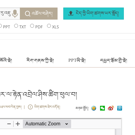
ངེད་ཀྱི་ཡིག་ཚགས་ཡར་སྤྲོད།
འཚོལ་བཤེར།
PPT
TXT
PDF
XLS
ོའི་སྡེ།
རིག་གནས་ཀྱི་སྡེ།
PPTཡི་སྡེ།
དཔྱད་རྩོམ་གྱི་སྡེ།
སར་ལ་རྟེན་འབྲེལ་ཤིས་ཚིག་ཕུལ་བ།
ས4ལ་ཕབ་ལེན་བྱས། |
ཡིག་ཚགས་ཐེར་འདོན།
མཉམ་སྤྱོད།