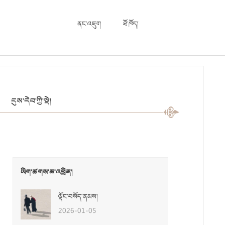
ནང་འཇུག
ཐོ་ཁོད།
དུས་དེབ་ཀྱི་སྡེ།
ཡིག་ཚགས་ཆ་འཕྲིན།
ལྡོང་བསོད་ནམས།
2026-01-05