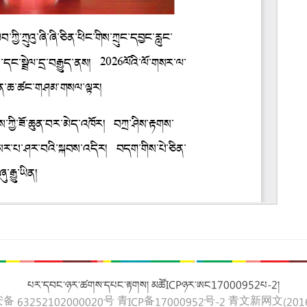
པར་དབང་ཉར་ཚགས་དཔང་རྟགས། མཚོICPཉར་ཨང17000952པ-2།
 63252102000020号
青ICP备17000952号-2
青文新网文(2016)