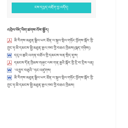
ངས་དཔྱད་འཇོག་བྱ་འདོད།
འབྲེལ་ཡོད་ཡིག་ཚགས་འོས་སྦྱོར།
མི་རིགས་མཐུན་སྒྲིལ་ཡར་ཐོན་ལ་སྐུལ་སྤེལ་གཏོང་ཕྱོགས་སྐོར་གྱི་
ཀྲུང་ཧྭ་མི་དམངས་སྤྱི་མཐུན་རྒྱལ་ཁབ་ཀྱི་བཅའ་ཁྲིམས།(སྐད་གཉིས།)
དངུལ་རྩའི་འགན་བཅོལ་གྱི་དམངས་ཕན་སྲིད་ཇུས།
དམངས་དོན་ཁྲིམས་གཞུང་ལས་གན་རྒྱའི་སྐོར་གྱི་དྲི་བ་དྲིས་ལན།
“འགྱུར་བཅུའི”་ཏང་འཛུགས།
མི་རིགས་མཐུན་སྒྲིལ་ཡར་ཐོན་ལ་སྐུལ་སྤེལ་གཏོང་ཕྱོགས་སྐོར་གྱི་
ཀྲུང་ཧྭ་མི་དམངས་སྤྱི་མཐུན་རྒྱལ་ཁབ་ཀྱི་བཅའ་ཁྲིམས།