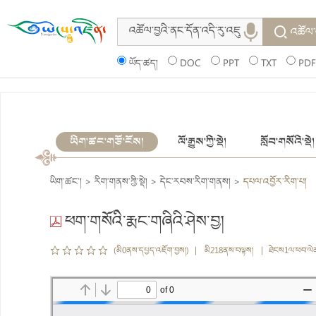
འཚོལ་
ཡོད་ཚད།
DOC
PPT
TXT
PDF
ཡིག་ཚང་གཙོ་ངོས།
ལོ་རྒྱུས་ཀྱི་སྡེ།
སློབ་གསོའི་སྡེ།
ཡིག་ཚང་།
>
རིག་གནས་ཀྱི་སྡེ།
>
དེང་རབས་རིག་གནས།
>
དཔལ་འབྱོར་རིག་པ།
ཕག་གསོའི་རྨང་གཞིའི་ཤེས་བྱ།
(མི0ནས་དཔྱད་འཇོག་བྱས།) | མི218ནས་བལྟས། | ཐེངས1ལ་ཕབ་ལེ