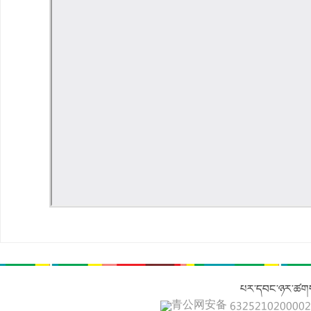
པར་དབང་ཉར་ཚགས
青公网安备 632521020000