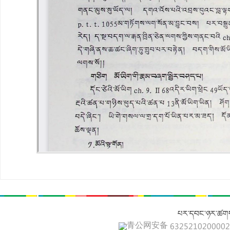
པར་དབང་ཉར་ཚགས
青公网安备 632521020000