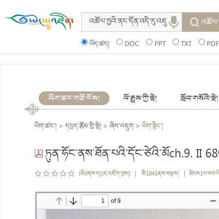
འཚོལ་
ཡོད་ཚད།
DOC
PPT
TXT
PDF
ཡིག་ཚང་གཙོ་ངོས།
ལོ་རྒྱུས་ཀྱི་སྡེ།
སློབ་གསོའི་སྡེ།
ཡིག་ཚང་།
>
དཔྱད་རྩོམ་གྱི་སྡེ།
>
ཞིབ་འཇུག
>
ཡིག་རྙིང་།
ཏུན་ཧོང་ནས་ཐོན་པའི་དོང་ཙེའི་མོch.9. II 
(མི0ནས་དཔྱད་འཇོག་བྱས།) | མི1041ནས་བལྟས། | ཐེངས1ལ་ཕབ་ལ