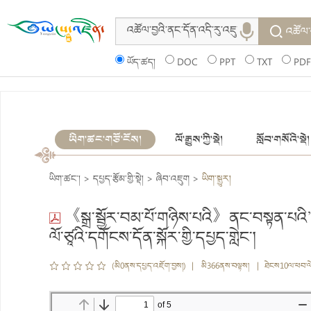
འཚོལ་
ཡོད་ཚད།
DOC
PPT
TXT
PDF
ཡིག་ཚང་གཙོ་ངོས།
ལོ་རྒྱུས་ཀྱི་སྡེ།
སློབ་གསོའི་སྡེ།
ཡིག་ཚང་།
>
དཔྱད་རྩོམ་གྱི་སྡེ།
>
ཞིབ་འཇུག
>
ཡིག་སྒྱུར།
《སྒྲ་སྦྱོར་བམ་པོ་གཉིས་པའི》ནང་བསྟན་པའི
ལོ་ཙཱའི་དགོངས་དོན་སྐོར་གྱི་དཔྱད་གླེང་།
(མི0ནས་དཔྱད་འཇོག་བྱས།) | མི366ནས་བལྟས། | ཐེངས10ལ་ཕབ་ལ