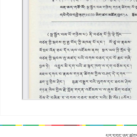
པར་དབང་ཉར་ཚགས