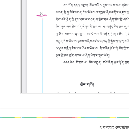
པར་དབང་ཉར་ཚགས