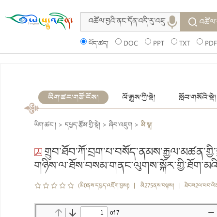
འཚོལ་
ཡོད་ཚད།
DOC
PPT
TXT
PDF
ཡིག་ཚང་གཙོ་ངོས།
ལོ་རྒྱུས་ཀྱི་སྡེ།
སློབ་གསོའི་སྡེ།
ཡིག་ཚང་།
>
དཔྱད་རྩོམ་གྱི་སྡེ།
>
ཞིབ་འཇུག
>
མི་སྣ།
གྲུབ་ཐོབ་ཀོ་བྲག་པ་བསོད་ནམས་རྒྱལ་མཚན་གྱི་སྐ
གཉིས་ལ་ཐོས་བསམ་གནང་ལུགས་སྐོར་གྱི་ཐོག་མའི
(མི0ནས་དཔྱད་འཇོག་བྱས།) | མི275ནས་བལྟས། | ཐེངས2ལ་ཕབ་ལེ