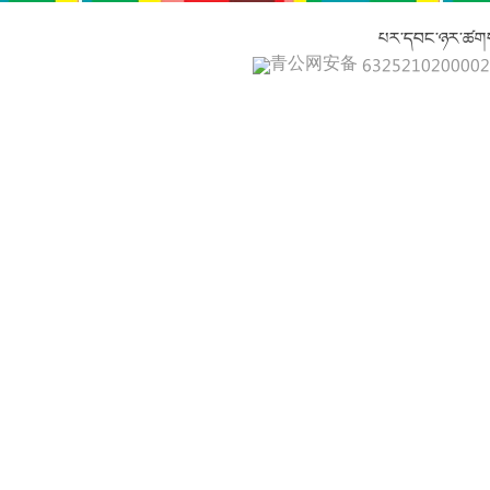
པར་དབང་ཉར་ཚགས
青公网安备 632521020000