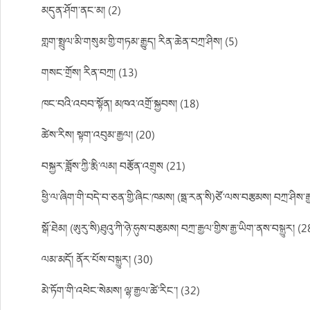
མདུན་ཤོག་ནང་མ། (2)
གླག་སྤྲུལ་མི་གསུམ་གྱི་གཏམ་རྒྱུད། རིན་ཆེན་བཀྲ་ཤིས། (5)
གསང་གྲོས། རིན་བཀྲ། (13)
ཁང་བའི་འབབ་སྟོན། མཁའ་འགྲོ་སྐྱབས། (18)
ཚེས་རིས། སྟག་འབུམ་རྒྱལ། (20)
བསྐྱར་ཟློས་ཀྱི་རྨི་ལམ། བརྩོན་འགྲུས (21)
ཕྱི་ལ་ཞིག་གི་བདེ་བ་ཅན་གྱི་ཞིང་ཁམས། (ཧྥ་རན་སི)ཙོ་ལས་བརྩམས། བཀྲ་ཤིས་ར
སྒོ་ཐེམ། (ཨུརུ་སི)ཐུའུ་ཀི་ཉེ་ཧུས་བརྩམས། བཀྲ་རྒྱལ་གྱིས་རྒྱ་ཡིག་ནས་བསྒྱུར། (2
ལམ་མདོ། ནོར་པོས་བསྒྱུར། (30)
མེ་ཏོག་གི་འཕེང་སེམས། ལྷ་རྒྱལ་ཚེ་རིང་། (32)