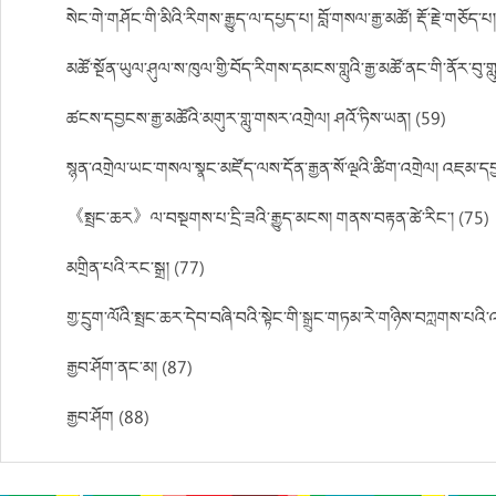
སེང་གེ་གཤོང་གི་མིའི་རིགས་རྒྱུད་ལ་དཔྱད་པ། བློ་གསལ་རྒྱ་མཚོ། རྡོ་རྗེ་གཅོད་པ
མཚོ་སྔོན་ཡུལ་ཤུལ་ས་ཁུལ་གྱི་བོད་རིགས་དམངས་གླུའི་རྒྱ་མཚོ་ནང་གི་ནོར་བུ་གླུ
ཚངས་དབྱངས་རྒྱ་མཚོའི་མགུར་གླུ་གསར་འགྲེལ། ཤའོ་ཏིས་ཡན། (59)
སྙན་འགྲེལ་ཡང་གསལ་སྣང་མཛོད་ལས་དོན་རྒྱན་སོ་ལྔའི་ཚིག་འགྲེལ། འཇམ་ད
《སྤྲང་ཆར》ལ་བསྔགས་པ་དྲི་ཟའི་རྒྱུད་མངས། གནས་བརྟན་ཚེ་རིང་། (75)
མགྲིན་པའི་རང་སྒྲ། (77)
གྱ་དྲུག་ལོའི་སྤྲང་ཆར་དེབ་བཞི་བའི་སྟེང་གི་སྒྲུང་གཏམ་རེ་གཉིས་བཀླགས་པའ
རྒྱབ་ཤོག་ནང་མ། (87)
རྒྱབ་ཤོག (88)