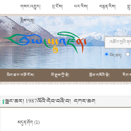
གསར་འགྱུར།
དྲ་ངོས།
པར་རིས།
བརྙན་རིས།
གླ
དྲིས་ལན།
ཡོད་ཚད།
ཡིག་ཚང་གཙོ་ངོས།
ལོ་རྒྱུས་ཀྱི་སྡེ།
སློབ་གསོའི་སྡེ།
རིག་ག
སྦྲང་ཆར། 1987ལོའི་དེབ་བཞི་བ། དཀར་ཆག
མདུན་ཤོག (1)