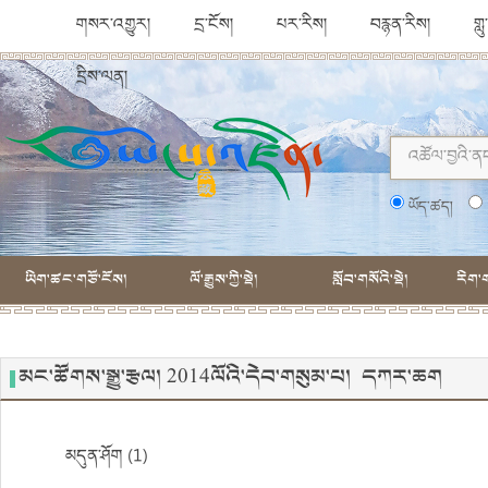
གསར་འགྱུར།
དྲ་ངོས།
པར་རིས།
བརྙན་རིས།
གླ
དྲིས་ལན།
ཡོད་ཚད།
ཡིག་ཚང་གཙོ་ངོས།
ལོ་རྒྱུས་ཀྱི་སྡེ།
སློབ་གསོའི་སྡེ།
རིག་ག
མང་ཚོགས་སྒྱུ་རྩལ། 2014ལོའི་དེབ་གསུམ་པ། དཀར་ཆག
མདུན་ཤོག (1)