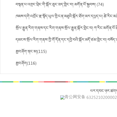
བསྟན་པ་འགྲང་ཕྲེང་གི་སྐོར་ཅུང་ཟད་གླེང་བ། མགོན་པོ་སྐྱབས། (74)
ཁམས་དགེ་འབྲོང་རྫ་སྟོད་ཡུལ་གྱི་ངན་མཐུའི་སྐོར་ཐོག་མར་དཔྱད་པ། ཚེ་རིང་མ
སྲོལ་རྒྱུན་རིག་གནས་དང་རིག་གནས་སྲོལ་རྒྱུན་སྐོར་གླེང་བ། ཀ་རིང་མགོན་པོ་ཚ
དམངས་སྲོལ་རིག་གནས་ཀྱི་གོ་དོན་དང་དབྱེ་བའི་སྐོར་མདོ་ཙམ་གླེང་བ། བསོད
རྒྱབ་ཤོག་ནང་མ།(115)
རྒྱབ་ཤོག(116)
པར་དབང་ཉར་ཚགས
青公网安备 632521020000