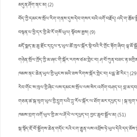
མདུན་ཤོག་ནང་མ། (2)
བོད་ཀྱི་དམངས་སྲོལ་རིག་གནས་དུས་དེབ་གསར་བའི་འགོ་བརྗོད། འདི་ག་རྩོམ་སྒ
བསྟན་པ་ཕྱི་དར་གྱི་མེ་རོ་གསོ་ཡུལ། སྟོབས་རྒྱས། (9)
མདོ་སྨད་རྨ་ཆུ་རྫོང་དངུལ་རྭ་ཡུལ་ཚོ་ཁུལ་སྐོར་སྡེ་བའི་རི་གྲོང་རྟོག་ཞིབ། ལྷ་མོ་ས
གཉེན་སྲོལ་ཁྲོད་ཀྱི་མ་ཞང་གི་སྐོར་རགས་ཙམ་གླེང་བ། ཤ་བོ་ཀུན་བཟང་རྟ་མགྲི
ཁམས་ནང་ཆེན་ཡུལ་གྱི་ཡུངས་མའི་ཟས་རིགས་སྐོར་གླེང་བ། པདྨ་ཚེ་རིང་། (29
རེབ་གོང་ས་ཁུལ་གྱི་ཞིང་ལས་དམངས་སྲོལ་ལས་སེར་འགོག་བཤད་པ། བླ་མ་དབ
གཅན་ཚ་སྐ་ཕུག་ཡུལ་གྱི་དྲུག་པའི་ཀླུ་རོལ་སྐོར་ལ་ཐོག་མར་དཔྱད་པ ། སྐ་ཕུག
ཁམས་བྲག་འགོ་ཡུལ་གྱི་ཨ་ལ་ཤོ་པེ་ལ་དཔྱད་པ། བྱང་ཆུབ་སྒྲོལ་མ། (51)
སྒ་སྟོད་ཇོ་བོ་སྒྱོགས་ཆེན་གདོང་རའི་ངག་རྒྱུན་ལས་འཕྲོས་ཏེ་ཡུལ་དེའི་དད་མོས