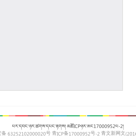
པར་དབང་ཉར་ཚགས་དཔང་རྟགས། མཚོICPཉར་ཨང17000952པ-2།
 63252102000020号
青ICP备17000952号-2
青文新网文(2016)