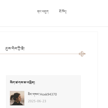
ནང་འཇུག
ཐོ་ཁོད།
དུས་དེབ་ཀྱི་སྡེ།
ཡིག་ཚགས་ཆ་འཕྲིན།
མིང་གསང་Hoxk94370
2025-06-23