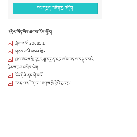
ངས་དཔྱད་འཇོག་བྱ་འདོད།
འབྲེལ་ཡོད་ཡིག་ཚགས་འོས་སྦྱོར།
ཀློག་པ་པོ། 20085.1
གཅན་ཚའི་མདའ་རྩེད།
ཁུལ་ཡོངས་ཀྱི་དབྱར་རྩྭ་དགུན་འབུ་རྐོ་མཁན་ལ་བསྐུར་བའི་
ཁྲིམས་ཁྱབ་འཕྲིན་ཡིག
ཧོང་ཏིའི་ནང་གི་མདོ།
“ཅན་བཅུའི”ཏང་འཛུགས་ཀྱི་སྤྱིའི་བླང་བྱ།