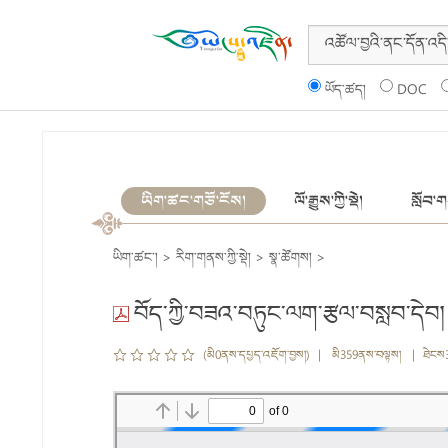
ཡོད་ཚད།
DOC
ཡིག་ཚང་གཙོ་ངོས།
ལོ་རྒྱུས་ཀྱི་སྡེ།
སློབ་གས
ཡིག་ཚང་།
>
རིག་གནས་ཀྱི་སྡེ།
>
སྣ་ཚོགས།
>
བོད་ཀྱི་བཟའ་བཏུང་ལག་རྩལ་བསླབ་དེབ།
(མི0ནས་དཔྱད་འཇོག་བྱས།) | མི359ནས་བལྟས། | ཐེངས