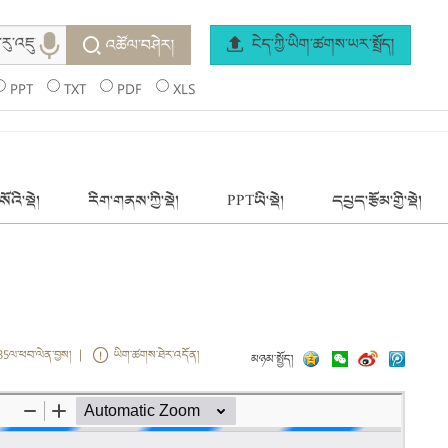
ངེད་ཀྱི་ཡིག་ཚགས་ཡར་སྤྲོད།
འཚོལ་བཤེར།
PPT
TXT
PDF
XLS
ོའི་སྡེ།
རིག་གནས་ཀྱི་སྡེ།
PPTཡི་སྡེ།
དཔྱད་རྩོམ་གྱི་སྡེ།
35ལ་ཕབ་ལེན་བྱས། |
ཡིག་ཚགས་ཐེར་འདོན།
མཉམ་སྤྱོད།