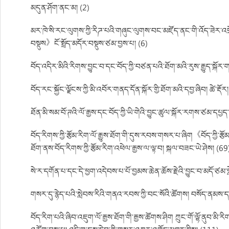
མདུན་ཤོག་ནང་མ། (2)
མར་ཁེ་སི་རང་ལུགས་ཀྱི་རིཌ་པའི་གཞུང་ལུགས་བང་མཛོད་ནང་གི་འོད་ཟེར་འཕྲ
བསྡུས》ངོ་སྤྲོད་མདོར་བསྡུས་ཙམ་བྱས་པ། (6)
བོད་འདིར་མིའི་རིགས་བྱུང་བ་དང་བོད་ཀྱི་བཙན་པའི་ཐོག་མའི་རུས་རྒྱུད་སྐོར་ག
བོད་རང་སྐྱོང་ལྗོངས་ཀྱི་མི་འབོར་གནད་དོན་སྐོར་གྱི་ཐོག་མའི་དབྱ་ཞིབ། ཚེ་རྡོར
ཐོན་མི་སམ་བོ་ཊའི་ལོ་རྒྱས་དང་བོད་ཀྱི་ཡི་གེའི་བྱུང་ཚུལ་སྐོར་རགས་ཙམ་དཔྱད
བོད་རིགས་ཀྱི་རྩོམ་རིག་ལོ་རྒྱུས་ཐོག་གི་དུས་རབས་གསར་པ་ཞིག《བོད་ཀྱི་རྩོམ
ཐོག་ནས་བོད་རིགས་ཀྱི་རྩོམ་རིག་འཕེལ་རྒྱས་ལ་ལྟ་བ། སྐལ་བཟང་ཡེ་ཤེས། (69
སེ་ར་དགོན་པ་དང་དེ་ཕྱག་འདེབས་པ་པོ་བྱམས་ཆེན་ཆོས་རྗེའི་བྱུང་བ་མདོ་ཙམ་གླ
གསར་དུ་རྙེད་པའི་སླེབས་རིའི་གནའ་རབས་ཀྱི་བང་སོའི་ཚོགས། བསོད་ནམས
བོད་རིག་པའི་ཞིབ་འཇུག་ལོ་རྒྱས་ཐོག་གི་རྒྱས་ཚོགས་ཤིག ཀྲུང་གོ་ལྷོ་ནུབ་མ