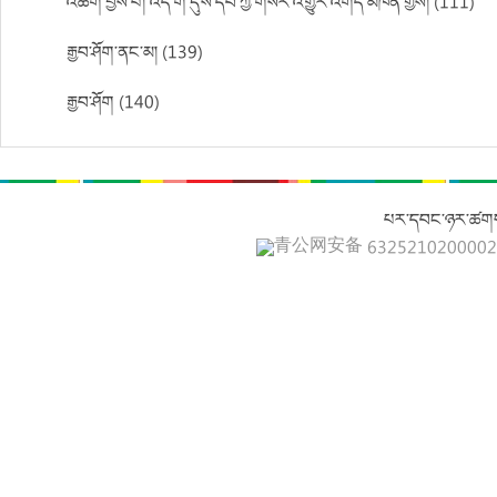
འཚོག་བྱས་པ། འདི་ག་དུས་དེབ་ཀྱི་གསར་འགྱུར་འགོད་མཁན་གྱིས། (111)
རྒྱབ་ཤོག་ནང་མ། (139)
རྒྱབ་ཤོག (140)
པར་དབང་ཉར་ཚགས
青公网安备 632521020000