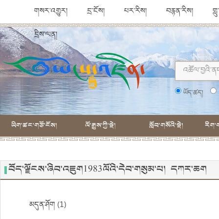
གསར་འགྱུར།
དྲ་ངོས།
པར་རིས།
བརྙན་རིས།
གླ
དྲིས་ལན།
ཡོད་ཚད།
ཡིག་ཚང་གཙོ་ངོས།
ལོ་རྒྱུས་ཀྱི་སྡེ།
སློབ་གསོའི་སྡེ།
རིག་ག
བོད་ལྗོངས་ཞིབ་འཇུག1983ལོའི་དེབ་གསུམ་པ། དཀར་ཆག
མདུན་ཤོག (1)