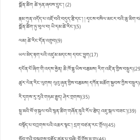
སྨོན་ཚིག ཚེ་ཏན་ཞབས་དྲུང་། (2)
རྣམ་ཀུན་འདོད་པ་འཇོ་བའི་བདུད་རྩི་དང་། ། དྭངས་བསིལ་མངར་བའི་ཆུ་མིག་བཞ
སྨོན་ཚིག་ཏུ་ཕུལ་བ། ཡི་དམ་ཚེ་རིང་།(5)
ལམ། ཚེ་རིང་དོན་འགྲུབ།(9)
ཡལ་མེད་རྟག་པའི་འཛུམ་མདངས། དབང་ཕྱུག(17)
དཔོན་པོ་ཞིག་གི་འདས་རྐྱེན། ཆི་ཁོ་ཧྥུ་ཡིས་བརྩམས། རིག་འཛིན་གྱིས་བསྒྱུར།(2
ཚུར་ལེན་རིང་ལུགས། ལུའུ་ཞུན་གྱིས་བརྩམས། དཀོན་མཆོག་སྐྱབས་ཀྱིས་བསྒྱུར
རི་དྭགས་རུ་རུའི་གཏམ་རྒྱུད། ཤེར་གྲགས།(35)
སྒྱུ་མའི་ཕོ་ཉ་སྐུལ་བའི་སྙན་ཚིག་གཞོན་ནུའི་རོལ་རྩེད། འཇུ་སྐལ་བཟང་།(39)
བསྟོད་པ་བཀླགས་པའི་འཆར་སྣང་། དྲག་བཙན་རང་གྲོལ།(45)
སློབ་གྲྭའི་བསྔགས་བརྗོད་ཚན་པ་བཞི། བློ་གྲོས་མྱུ་གུ།(46)