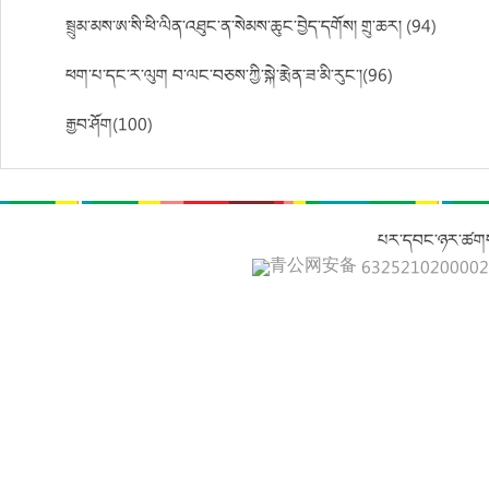
སྦྲུམ་མས་ཨ་སི་ཕི་ལིན་འཐུང་ན་སེམས་ཆུང་བྱེད་དགོས། གྲུ་ཆར། (94)
ཕག་པ་དང་ར་ལུག བ་ལང་བཅས་ཀྱི་སྐེ་རྨེན་ཟ་མི་རུང་།(96)
རྒྱབ་ཤོག(100)
པར་དབང་ཉར་ཚགས
青公网安备 632521020000