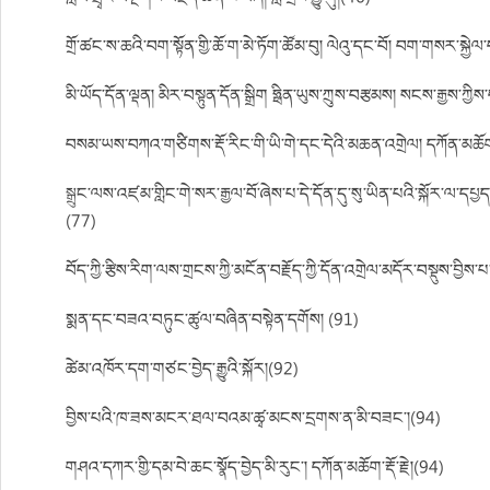
གྲོ་ཚང་ས་ཆའི་བག་སྟོན་གྱི་ཆོ་ག་མེ་ཏོག་ཚོམ་བུ། ལེའུ་དང་བོ། བག་གསར་སྐྱེལ་
མི་ཡོད་དོན་ལྡན། མིར་བསྟུན་དོན་སྒྲིག ཧྥིན་ཡུས་ཀྲུས་བརྩམས། སངས་རྒྱས་ཀྱིས་
བསམ་ཡས་བཀའ་གཙིགས་རྡོ་རིང་གི་ཡི་གེ་དང་དེའི་མཆན་འགྲེལ། དཀོན་མཆོ
སྒྲུང་ལས་འཛམ་གླིང་གེ་སར་རྒྱལ་བོ་ཞེས་པ་དེ་དོན་དུ་སུ་ཡིན་པའི་སྐོར་ལ་དཔྱད
(77)
བོད་ཀྱི་རྩིས་རིག་ལས་གྲངས་ཀྱི་མངོན་བརྗོད་ཀྱི་དོན་འགྲེལ་མདོར་བསྡུས་བྱིས་
སྨན་དང་བཟའ་བཏུང་ཚུལ་བཞིན་བསྟེན་དགོས། (91)
ཚེམ་འཁོར་དག་གཙང་བྱེད་རྒྱུའི་སྐོར།(92)
བྱིས་པའི་ཁ་ཟས་མངར་ཐལ་བའམ་ཚྭ་མངས་དྲགས་ན་མི་བཟང་།(94)
གཤའ་དཀར་གྱི་དམ་བེ་ཆང་སྣོད་བྱེད་མི་རུང་། དཀོན་མཆོག་རྡོ་རྗེ།(94)