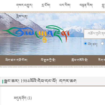
གསར་འགྱུར།
དྲ་ངོས།
པར་རིས།
བརྙན་རིས།
གླ
དྲིས་ལན།
ཡོད་ཚད།
ཡིག་ཚང་གཙོ་ངོས།
ལོ་རྒྱུས་ཀྱི་སྡེ།
སློབ་གསོའི་སྡེ།
རིག་ག
སྦྲང་ཆར། 1984ལོའི་དེབ་དང་པོ། དཀར་ཆག
མདུན་ཤོག (1)