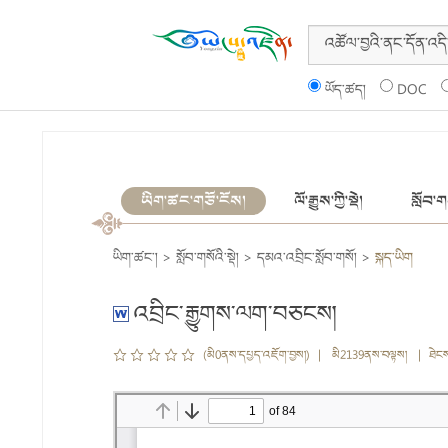
ཡོད་ཚད།
DOC
ཡིག་ཚང་གཙོ་ངོས།
ལོ་རྒྱུས་ཀྱི་སྡེ།
སློབ་གས
ཡིག་ཚང་།
>
སློབ་གསོའི་སྡེ།
>
དམའ་འབྲིང་སློབ་གསོ།
>
སྐད་ཡིག
འབྲིང་རྒྱུགས་ལག་བཅངས།
(མི0ནས་དཔྱད་འཇོག་བྱས།) | མི2139ནས་བལྟས། | ཐེང