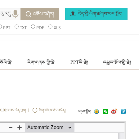
ངེད་ཀྱི་ཡིག་ཚགས་ཡར་སྤྲོད།
འཚོལ་བཤེར།
PPT
TXT
PDF
XLS
ོའི་སྡེ།
རིག་གནས་ཀྱི་སྡེ།
PPTཡི་སྡེ།
དཔྱད་རྩོམ་གྱི་སྡེ།
ས101ལ་ཕབ་ལེན་བྱས། |
ཡིག་ཚགས་ཐེར་འདོན།
མཉམ་སྤྱོད།