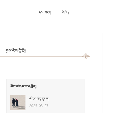
ནང་འཇུག
ཐོ་ཁོད།
དུས་དེབ་ཀྱི་སྡེ།
ཡིག་ཚགས་ཆ་འཕྲིན།
ལྡོང་བསོད་ནམས།
2025-03-27