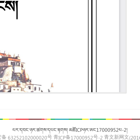
པར་དབང་ཉར་ཚགས་དཔང་རྟགས། མཚོICPཉར་ཨང17000952པ-2།
 63252102000020号
青ICP备17000952号-2
青文新网文(2016)