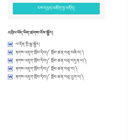
ངས་དཔྱད་འཇོག་བྱ་འདོད།
འབྲེལ་ཡོད་ཡིག་ཚགས་འོས་སྦྱོར།
ལ་དོན་གྱི་སྒྲ་སྦྱོར།
རྟགས་འཇུག་སློབ་དེབ།༼ སློབ་ཚན་བཅུ་བཞི་བ།༽
རྟགས་འཇུག་སློབ་དེབ།༼ སློབ་ཚན་བཅུ་བདུན་པ།༽
རྟགས་འཇུག་སློབ་དེབ།༼ སློབ་ཚན་བཅུ་བ།༽
རྟགས་འཇུག་སློབ་དེབ།༼ སློབ་ཚན་བཅུ་དྲུག་པ།༽