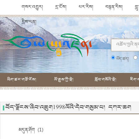
གསར་འགྱུར།
དྲ་ངོས།
པར་རིས།
བརྙན་རིས།
གླ
དྲིས་ལན།
ཡོད་ཚད།
ཡིག་ཚང་གཙོ་ངོས།
ལོ་རྒྱུས་ཀྱི་སྡེ།
སློབ་གསོའི་སྡེ།
རིག་ག
བོད་ལྗོངས་ཞིབ་འཇུག1998ལོའི་དེབ་གསུམ་པ། དཀར་ཆག
མདུན་ཤོག། (1)