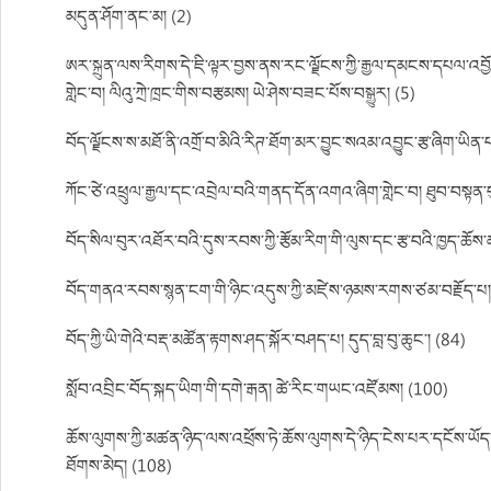
མདུན་ཤོག་ནང་མ། (2)
ཨར་སྐྲུན་ལས་རིགས་དེ་ཇི་ལྟར་བྱས་ནས་རང་ལྗོངས་ཀྱི་རྒྱལ་དམངས་དཔལ་འབྱོར་
གླེང་བ། ལིའུ་ཀྲེ་ཁྲང་གིས་བརྩམས། ཡེ་ཤེས་བཟང་པོས་བསྒྱུར། (5)
བོད་ལྗོངས་ས་མཐོ་ནི་འགྲོ་བ་མིའི་རིཊ་ཐོག་མར་བྱུང་སའམ་འབྱུང་རྩ་ཞིག་ཡིན་
ཀོང་ཙེ་འཕྲུལ་རྒྱལ་དང་འབྲེལ་བའི་གནད་དོན་འགའ་ཞིག་གླེང་བ། ཐུབ་བསྟན
བོད་སིལ་བུར་འཐོར་བའི་དུས་རབས་ཀྱི་རྩོམ་རིག་གི་ལུས་དང་རྩ་བའི་ཁྱད་ཆོས་
བོད་གནའ་རབས་སྙན་ངག་གི་ཉིང་འདུས་ཀྱི་མཛེས་ཉམས་རགས་ཙམ་བརྗོད་པ། ས
བོད་ཀྱི་ཡི་གེའི་བརྡ་མཚོན་རྟགས་ཤད་སྐོར་བཤད་པ། དུད་བླ་བུ་ཆུང་། (84)
སློབ་འབྲིང་བོད་སྐད་ཡིག་གི་དགེ་རྒན། ཚེ་རིང་གཡང་འཛོམས། (100)
ཆོས་ལུགས་ཀྱི་མཚན་ཉིད་ལས་འཕྲོས་ཏེ་ཆོས་ལུགས་དེ་ཉིད་ངེས་པར་དངོས་ཡོད
ཐོགས་མེད། (108)