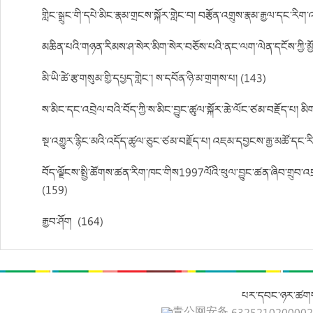
གླིང་སྒྲུང་གི་དཔེ་མིང་རྣམ་གྲངས་སྐོར་གླེང་བ། བརྩོན་འགྲུས་རྣམ་རྒྱལ་དང་རི
མཆིན་པའི་གཉན་རིམས་ཤ་སེར་མིག་སེར་བཅོས་པའི་ནང་ལག་ལེན་དངོས་ཀྱི་མྱོ
མི་ཡི་ཚེ་རྩ་གསུམ་གྱི་དཔྱད་གླེང་། ས་དབོན་ཉི་མ་གྲགས་པ། (143)
ས་མིང་དང་འབྲེལ་བའི་བོད་ཀྱི་ས་མིང་བྱུང་ཚུལ་སྐོར་ཆེ་ལོང་ཙམ་བརྗོད་པ། མ
སྔ་འགྱུར་རྙིང་མའི་འདོད་ཚུལ་ཅུང་ཙམ་བརྗོད་པ། འཇམ་དབྱངས་རྒྱ་མཚོ་དང་ར
བོད་ལྗོངས་སྤྱི་ཚོགས་ཚན་རིག་ཁང་གིས1997ལོའི་ཕུལ་བྱུང་ཚན་ཞིབ་གྲུབ་འ
(159)
རྒྱབ་ཤོག། (164)
པར་དབང་ཉར་ཚགས