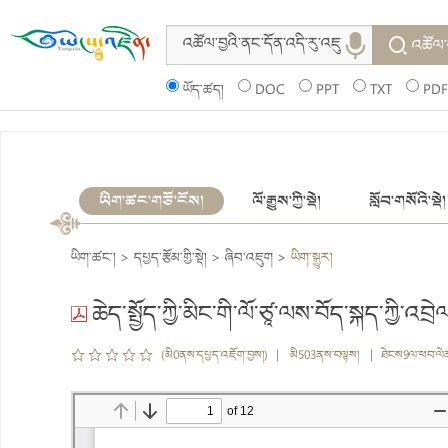
འཚོལ་
ཡོད་ཚད།
DOC
PPT
TXT
PDF
ཡིག་ཚང་གཙོ་ངོས།
ལོ་རྒྱུས་ཀྱི་སྡེ།
སློབ་གསོའི་སྡེ།
ཡིག་ཚང་།
>
དཔྱད་རྩོམ་གྱི་སྡེ།
>
ཞིབ་འཇུག
>
ཡིག་སྒྱུར།
ཆེད་སྤྱོད་ཀྱི་མིང་གི་ལོ་ཙཱ་ལས་བོད་སྐད་ཀྱི་འབ
(མི0ནས་དཔྱད་འཇོག་བྱས།) | མི503ནས་བལྟས། | ཐེངས9ལ་ཕབ་ལེ