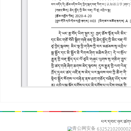
པར་དབང་ཉར་ཚགས
青公网安备 632521020000