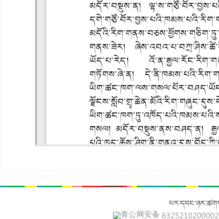
པར་དབང་ཉར་ཚགས
青公网安备 632521020000