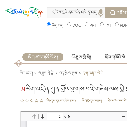
འཚོལ་
ཡོད་ཚད།
DOC
PPT
TXT
PDF
ཡིག་ཚང་གཙོ་ངོས།
ལོ་རྒྱུས་ཀྱི་སྡེ།
སློབ་གསོའི་སྡེ།
ཡིག་ཚང་།
>
ལོ་རྒྱུས་ཀྱི་སྡེ།
>
བོད་ཀྱི་ལོ་རྒྱུས།
>
བྲག་བརྐོས་ཡི་གེ
རིག་འཛིན་ཀུན་གྲོལ་གྲགས་པའི་གཟིམ་ལམ་གྱི་བ
(མི0ནས་དཔྱད་འཇོག་བྱས།) | མི490ནས་བལྟས། | ཐེངས7ལ་ཕབ་ལེ