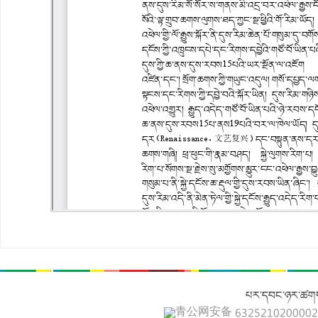
པར་དབང་ཉར་ཚགས
青公网安备 632521020000