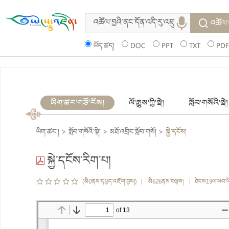
འཚོལ་
ཡོད་ཚད།
DOC
PPT
TXT
PDF
ཡིག་ཚང་གཙོ་ངོས།
ལོ་རྒྱུས་ཀྱི་སྡེ།
སློབ་གསོའི་སྡེ།
ཡིག་ཚང་།
>
སློབ་གསོའི་སྡེ།
>
མཐོ་འབྲིང་སློབ་གསོ།
>
སྐྱེ་དངོས།
སྐྱེ་དངོས་རིག་པ།
(མི0ནས་དཔྱད་འཇོག་བྱས།) | མི626ནས་བལྟས། | ཐེངས19ལ་ཕབ་ལ