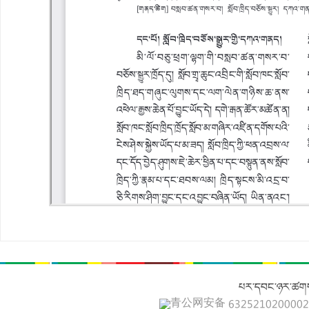
པར་དབང་ཉར་ཚགས
青公网安备 632521020000