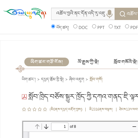
འཚོལ་
ཡོད་ཚད།
DOC
PPT
TXT
PDF
ཡིག་ཚང་གཙོ་ངོས།
ལོ་རྒྱུས་ཀྱི་སྡེ།
སློབ་གསོའི་སྡེ།
ཡིག་ཚང་།
>
དཔྱད་རྩོམ་གྱི་སྡེ།
>
ཞིབ་འཇུག
>
སློབ་གསོ།
སློབ་ཁྲིད་བཅོས་སྒྱུར་ཁྲོད་ཀྱི་དཀའ་གནད་ཇི་ལྟ
(མི0ནས་དཔྱད་འཇོག་བྱས།) | མི2316ནས་བལྟས། | ཐེངས13ལ་ཕབ་