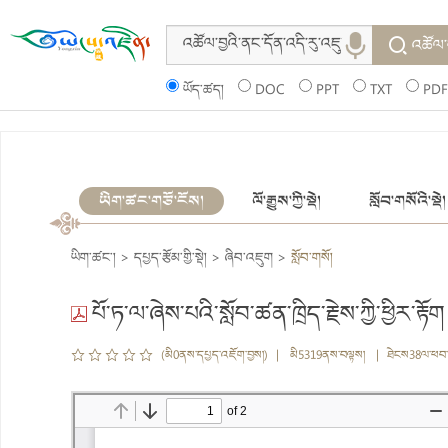
འཚོལ་
ཡོད་ཚད།
DOC
PPT
TXT
PDF
ཡིག་ཚང་གཙོ་ངོས།
ལོ་རྒྱུས་ཀྱི་སྡེ།
སློབ་གསོའི་སྡེ།
ཡིག་ཚང་།
>
དཔྱད་རྩོམ་གྱི་སྡེ།
>
ཞིབ་འཇུག
>
སློབ་གསོ།
པོ་ཏ་ལ་ཞེས་པའི་སློབ་ཚན་ཁྲིད་རྗེས་ཀྱི་ཕྱིར་རྟོག
(མི0ནས་དཔྱད་འཇོག་བྱས།) | མི5319ནས་བལྟས། | ཐེངས38ལ་ཕབ་