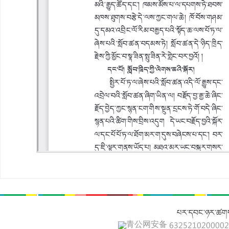
པར་དབང་ཉར་ཚགས
青公网安备 632521020000