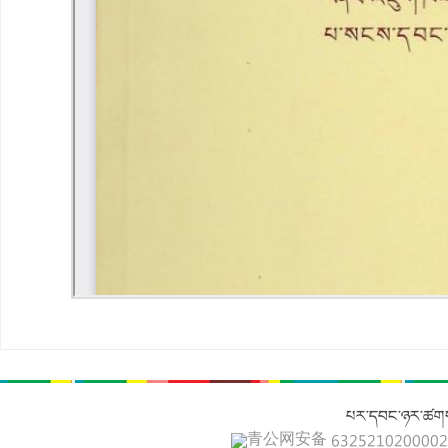
པར་དབང་ཉར་ཚགས
青公网安备 632521020000