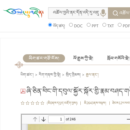
འཚོལ་
ཡོད་ཚད།
DOC
PPT
TXT
PDF
ཡིག་ཚང་གཙོ་ངོས།
ལོ་རྒྱུས་ཀྱི་སྡེ།
སློབ་གསོའི་སྡེ།
ཡིག་ཚང་།
>
རིག་གནས་ཀྱི་སྡེ།
>
སྲིད་ཁྲིམས།
>
རྒྱལ་ནང་།
ཞི་ཅིན་ཕིང་གི་དབུལ་སྐྱོར་སྐོར་གྱི་རྣམ་བཤད་
(མི0ནས་དཔྱད་འཇོག་བྱས།) | མི2643ནས་བལྟས། | ཐེངས12ལ་ཕབ་