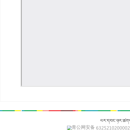
པར་དབང་ཉར་ཚགས
青公网安备 632521020000