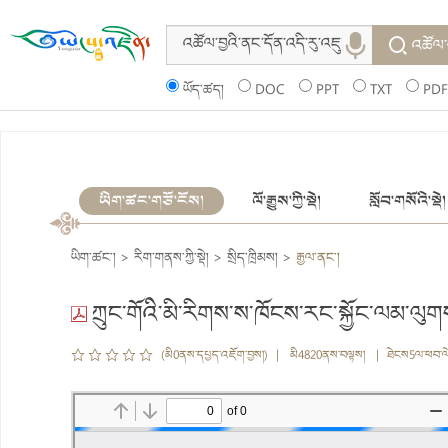
འཚོལ་
ཡོད་ཚད།
DOC
PPT
TXT
PDF
ཡིག་ཚང་གཙོ་ངོས།
ལོ་རྒྱུས་ཀྱི་སྡེ།
སློབ་གསོའི་སྡེ།
ཡིག་ཚང་།
>
རིག་གནས་ཀྱི་སྡེ།
>
སྲིད་ཁྲིམས།
>
རྒྱལ་ནང་།
ཀྲུང་གོའི་མི་རིགས་ས་ཁོངས་རང་སྐྱོང་ལམ་ལུག
(མི0ནས་དཔྱད་འཇོག་བྱས།) | མི4820ནས་བལྟས། | ཐེངས5ལ་ཕབ་ལ