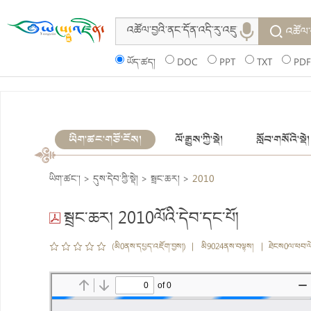
འཚོལ་
ཡོད་ཚད།
DOC
PPT
TXT
PDF
ཡིག་ཚང་གཙོ་ངོས།
ལོ་རྒྱུས་ཀྱི་སྡེ།
སློབ་གསོའི་སྡེ།
ཡིག་ཚང་།
>
དུས་དེབ་ཀྱི་སྡེ།
>
སྦྲང་ཆར།
>
2010
སྦྲང་ཆར། 2010ལོའི་དེབ་དང་པོ།
(མི0ནས་དཔྱད་འཇོག་བྱས།) | མི9024ནས་བལྟས། | ཐེངས0ལ་ཕབ་ལ