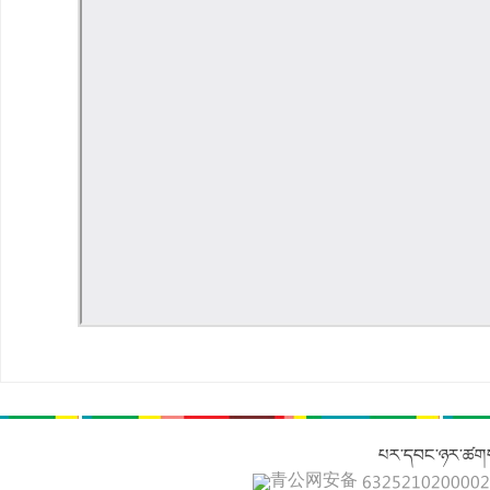
པར་དབང་ཉར་ཚགས
青公网安备 632521020000