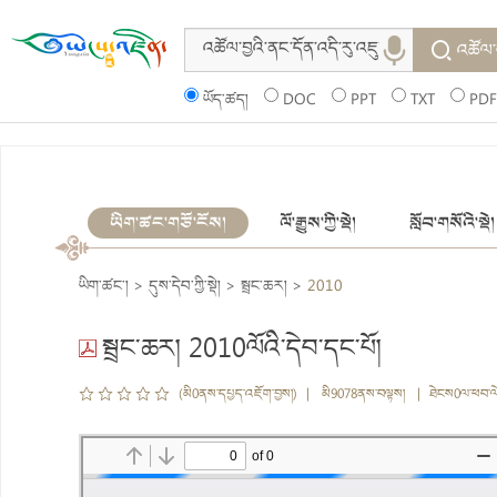
འཚོལ་
ཡོད་ཚད།
DOC
PPT
TXT
PDF
ཡིག་ཚང་གཙོ་ངོས།
ལོ་རྒྱུས་ཀྱི་སྡེ།
སློབ་གསོའི་སྡེ།
ཡིག་ཚང་།
>
དུས་དེབ་ཀྱི་སྡེ།
>
སྦྲང་ཆར།
>
2010
སྦྲང་ཆར། 2010ལོའི་དེབ་དང་པོ།
(མི0ནས་དཔྱད་འཇོག་བྱས།) | མི9078ནས་བལྟས། | ཐེངས0ལ་ཕབ་ལ