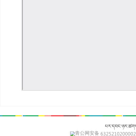
པར་དབང་ཉར་ཚགས
青公网安备 632521020000