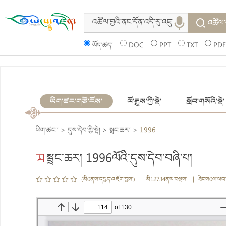
འཚོལ་
ཡོད་ཚད།
DOC
PPT
TXT
PDF
ཡིག་ཚང་གཙོ་ངོས།
ལོ་རྒྱུས་ཀྱི་སྡེ།
སློབ་གསོའི་སྡེ།
ཡིག་ཚང་།
>
དུས་དེབ་ཀྱི་སྡེ།
>
སྦྲང་ཆར།
>
1996
སྦྲང་ཆར། 1996ལོའི་དུས་དེབ་བཞི་པ།
(མི0ནས་དཔྱད་འཇོག་བྱས།) | མི12734ནས་བལྟས། | ཐེངས0ལ་ཕབ་