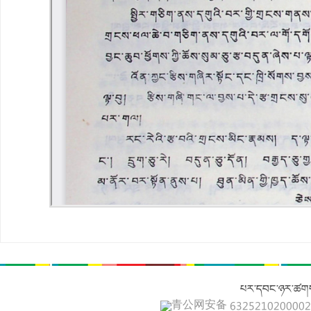
པར་དབང་ཉར་ཚགས
青公网安备 632521020000