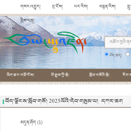
གསར་འགྱུར།
དྲ་ངོས།
པར་རིས།
བརྙན་རིས།
གླ
དྲིས་ལན།
ཡོད་ཚད།
ཡིག་ཚང་གཙོ་ངོས།
ལོ་རྒྱུས་ཀྱི་སྡེ།
སློབ་གསོའི་སྡེ།
རིག་ག
བོད་ལྗོངས་སློབ་གསོ། 2025ལོའི་དེབ་གསུམ་པ། དཀར་ཆག
མདུན་ཤོག (1)