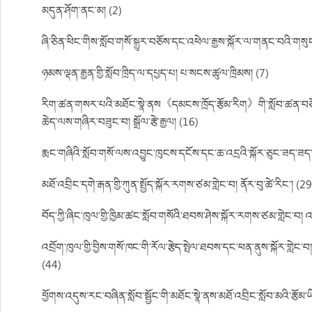
མདུན་ཤོག་ནང་མ། (2)
ཞི་ཅིན་ཕིང་གིས་སློབ་གསོ་སྒྱུར་བཅོས་དང་འཕེལ་རྒྱས་སྐོར་ལ་གནང་བའི་གས
ཉམས་ལྡན་རྒྱན་གྱི་སློབ་ཁྲིད་ལ་དཔྱད་པ། པ་སངས་ཚུལ་ཁྲིམས། (7)
རིག་ཚན་གསར་པའི་མཐོང་སྣེ་ནས《དམངས་ཁྲོད་རྩོམ་རིག》གི་སློབ་ཚན་བཅོས་
ཆེད་ལས་གཞིར་བཟུང་བ། སྒྲོལ་རྩེ་རྒྱལ། (16)
རྨང་གཞིའི་སློབ་གསོ་ལས་འབྱུང་ཁུངས་དངོས་དང་ཆ་འདྲའི་སྐོར་ཅུང་ཟད་ཟད་ག
མཐོ་འབྲིང་དགེ་རྒན་གྱི་ཀུན་སྤྱོད་སྐོར་རགས་ཙམ་གླེང་བ། ནོར་བུ་ཚེ་རིང་། (29
བོད་ཀྱི་ཞིང་ཁུལ་གྱི་ཁྱིམ་ཚང་སློབ་གསོའི་ཐབས་ཤེས་སྐོར་རགས་ཙམ་གླེང་བ
འབྲོག་ཁུལ་གྱི་བྱིས་གསོ་ཁང་གི་རོལ་རྩེད་སྤེལ་ཐབས་དང་ཕན་ནུས་སྐོར་གླེང
(44)
ཕྱོགས་འདུས་རང་བཞིན་སློབ་སྦྱོང་གི་མཐོང་སྣེ་ནས་མཐོ་འབྲིང་སློབ་མའི་རྩོམ