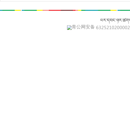
པར་དབང་ཉར་ཚགས
青公网安备 632521020000