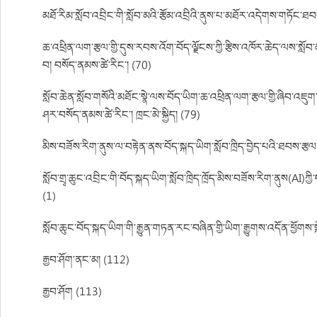
མཐོ་རིམ་སློབ་འབྲིང་གི་སློབ་མའི་རྩོམ་འབྲིའི་ནུས་པ་མཐོར་འདེགས་གཏོང་ཐབས
ཆ་འཕྲིན་ལག་རྩལ་གྱི་དུས་རབས་འོག་བོད་ལྗོངས་ཀྱི་རྩིས་འཁོར་ཆེད་ལས་སློབ
བ། བསོད་ནམས་ཚེ་རིང་། (70)
སློབ་ཆེན་སློབ་གསོའི་མཐོང་སྣེ་ལས་བོད་ཡིག་ཆ་འཕྲིན་ལག་རྩལ་གྱི་ཞིབ་འཇུ
ཤར་བསོད་ནམས་ཚེ་རིང་། ཁྲང་མེ་སྐྱིད། (79)
མིས་བཟོས་རིག་ནུས་ལ་བརྟེན་ནས་བོད་སྐད་ཡིག་སློབ་ཁྲིད་བྱེད་པའི་ཐབས་རྩལ
སློབ་གྲྭ་ཆུང་འབྲིང་གི་བོད་སྐད་ཡིག་སློབ་ཁྲིད་ཁྲོད་མིས་བཟོས་རིག་ནུས(AI
(1)
སློབ་ཆུང་བོད་སྐད་ཡིག་གི་རྒྱུན་གཏན་རང་བཞིན་གྱི་ཡིག་རྒྱུགས་འདོན་ཕྱོག
རྒྱབ་ཤོག་ནང་མ། (112)
རྒྱབ་ཤོག (113)