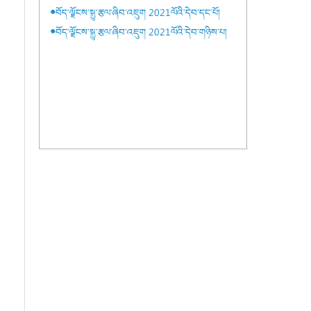
●བོད་ལྗོངས་སྒྱུ་རྩལ་ཞིབ་འཇུག 2021ལོའི་དེབ་དང་པོ།
●བོད་ལྗོངས་སྒྱུ་རྩལ་ཞིབ་འཇུག 2021ལོའི་དེབ་གཉིས་པ།