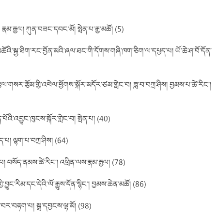
 རྣམ་རྒྱལ། ཀུན་བཟང་དབང་མོ། སྤེན་པ་རྒྱ་མཚོ། (5)
མཚོའི་སྐྱ་ཐིག་རང་བྱོན་མའི་ཞལ་ཐང་གི་དོགས་གཞི་ཁག་ཅིག་ལ་དཔྱད་པ། ཡོ་ཆེ་ཤ་བོ་དོན་
ུ་རྩལ་གསར་རྩོམ་གྱི་འཕེལ་ཕྱོགས་སྐོར་མདོར་ཙམ་གླེང་བ། ཟླ་བ་བཀྲ་ཤིས། བྱམས་པ་ཚེ་རིང་།
་པོའི་འབྱུང་ཁུངས་སྐོར་གླེང་བ། སྤེན་པ། (40)
་པ། ལྷག་པ་བཀྲ་ཤིས། (64)
པ། བསོད་ནམས་ཚེ་རིང་། འཕྲིན་ལས་རྣམ་རྒྱལ། (78)
་བྱུང་རིམ་དང་དེའི་ལོ་རྒྱུས་དོན་སྙིང་། བྱམས་ཆེན་མཚོ། (86)
་བར་བརྟག་པ། སྒྲ་དབྱངས་ལྷ་མོ། (98)