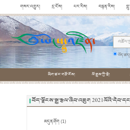
གསར་འགྱུར།
དྲ་ངོས།
པར་རིས།
བརྙན་རིས།
གླ
ཡོད་ཚད
ཡིག་ཚང་གཙོ་ངོས།
ལོ་རྒྱུས་ཀྱི་སྡེ།
བོད་ལྗོངས་སྒྱུ་རྩལ་ཞིབ་འཇུག 2021ལོའི་དེབ
མདུན་ཤོག (1)