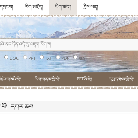
ུ་དབྱངས།
རིག་མཛོད།
ཡིག་ཚང་།
དྲིས་ལན།
།
DOC
PPT
TXT
PDF
XLS
སློབ་གསོའི་སྡེ།
རིག་གནས་ཀྱི་སྡེ།
PPTཡི་སྡེ།
དཔྱད་རྩོམ་གྱི་སྡེ།
་དང་པོ། དཀར་ཆག