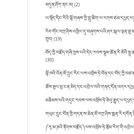
མདུན་ཤོག་ནང་མ། (2)
ལ་སྟོད་དིང་རིའི་ལྷོ་གཞས་ཀྱི་གླུ་ཚིག་ལ་རགས་ཙམ་དཔྱད་པ།
རེབ་གོང་བཀྲ་ཤིས་འཁྱིལ་དུ་བཞུགས་པའི་ཤར་སྐལ་ལྡན་རྒྱ་
གྲུབ། (19)
བོད་ཀྱི་བརྗོད་གཞི་བྱས་པའི་དེང་རབས་སྣུམ་ཚོན་རི་མོའི་སྒྱ
(30)
ལྷོ་ཁའི་འོན་མོ་ཀླུང་རིང་ལས་འཕྲོས་ཏེ་བོན་དང་བོད་ཀྱི་བཙན
ཆོས་རྒྱལ་མྱ་ངན་མེད་དང་འབྲེལ་བའི་གནད་དོན་འགར་དཔྱད
མཆིམས་པའི་གདུང་རབས་ལས་འཕྲོས་ཏེ་ཟེའུ་རྒྱུད་ལ་དཔྱད་
གཡུང་དྲུང་བོན་གྱི་གདན་ས་ཆེན་མོ་བཀྲ་ཤིས་སྨན་རི་དགོན་གྱི
༼རཱ་མ་ཎའི་རྟོགས་བརྗོད༽ལས་འཕྲོས་ཏེ་རྩོམ་རིག་གི་འབྲེལ