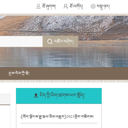
ཐོ་ཞུགས།
ཐོ་འགོད།
བསྡུ་ཉར།
འཚོལ་བཤེར།
དུས་དེབ་ཀྱི་སྡེ།
ངེད་ཀྱི་ཡིག་ཚགས་ཡར་སྤྲོད།
《བོད་ལྗོངས་སྒྱུ་རྩལ་ཞིབ་འཇུག》2021ཕྱིར་གཟིགས།