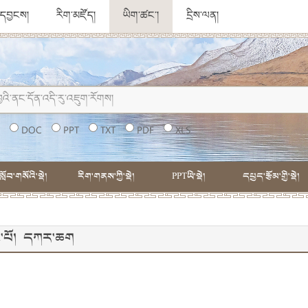
ུ་དབྱངས།
རིག་མཛོད།
ཡིག་ཚང་།
དྲིས་ལན།
།
DOC
PPT
TXT
PDF
XLS
སློབ་གསོའི་སྡེ།
རིག་གནས་ཀྱི་སྡེ།
PPTཡི་སྡེ།
དཔྱད་རྩོམ་གྱི་སྡེ།
་དང་པོ། དཀར་ཆག