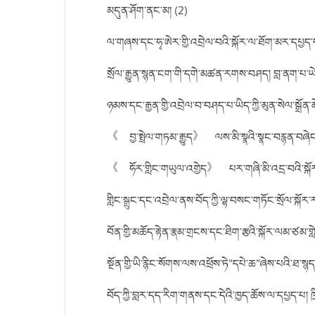
མདུན་ཤོག་ནང་མ། (2)
ལ་གཞས་དང་ཧྭ་ཨེར་གྱི་འབྲེལ་བའི་སྐོར་ལ་ཐོག་མར་དཔྱད་པ།
སྲོལ་རྒྱུན་སྙན་ངག་གི་དགེ་མཚན་རགས་བཤད། བླ་ནག་པ་ཡ
ཉམས་དང་རྒྱན་གྱི་འབྲེལ་བ་བཤད་པ་ཡིད་ཀྱི་མུན་སེལ་སྒྲོན་མེ
《 བྱ་སྤྲེལ་གཏམ་རྒྱུད》 ལས་མི་སྣའི་སྣང་བརྙན་བཞེངས་སྐ
《 ཧོར་གླིང་གཡུལ་འགྱེད》 པར་གཞི་མི་འདྲ་བའི་སྐོར་མ
གླིང་སྒྲུང་དང་འབྲེལ་ནས་བོད་ཀྱི་ལྷ་བསང་གཏོང་སྲོལ་སྐོ
བོན་གྱི་མཆོད་རྟེན་རྣམ་གྲངས་དང་ཐིག་རྩའི་སྐོར་ལམ་ཙམ་གླ
སྔོན་གྱི་ཡི་རྙིང་སོགས་ལས་འཕྲོས་ཏེ"དཔེ་ཆ"ཞེས་པའི་ཐ་སྙད
བོད་ཀྱི་བླར་དད་རིག་གནས་དང་དེའི་ཁྱད་ཆོས་ལ་དཔྱད་པ། ཁྲ