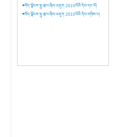
●བོད་ལྗོངས་སྒྱུ་རྩལ་ཞིབ་འཇུག 2010ལོའི་དེབ་དང་པོ།
●བོད་ལྗོངས་སྒྱུ་རྩལ་ཞིབ་འཇུག 2010ལོའི་དེབ་གཉིས་པ།