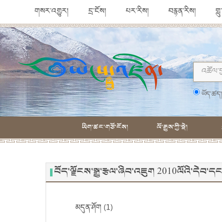
གསར་འགྱུར།
དྲ་ངོས།
པར་རིས།
བརྙན་རིས།
གླ
ཡོད་ཚད
ཡིག་ཚང་གཙོ་ངོས།
ལོ་རྒྱུས་ཀྱི་སྡེ།
བོད་ལྗོངས་སྒྱུ་རྩལ་ཞིབ་འཇུག 2010ལོའི་དེབ
མདུན་ཤོག (1)