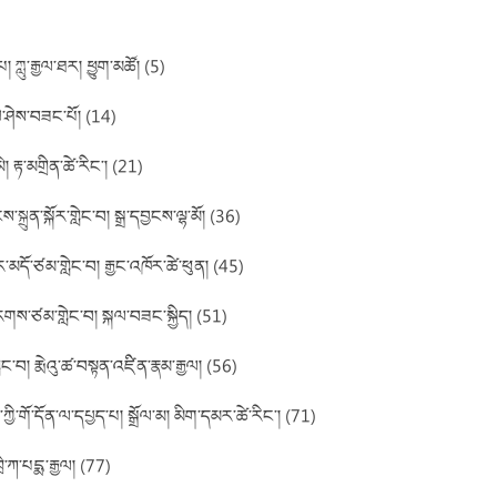
 ཀླུ་རྒྱལ་ཐར། ཕྱུག་མཚོ། (5)
ེ་ཤེས་བཟང་པོ། (14)
། རྟ་མགྲིན་ཚེ་རིང་། (21)
ྲུན་སྐོར་གླེང་བ། སྒྲ་དབྱངས་ལྷ་མོ། (36)
དོ་ཙམ་གླེང་བ། རྒྱང་འཁོར་ཚེ་ཕུན། (45)
ར་རགས་ཙམ་གླེང་བ། སྐལ་བཟང་སྐྱིད། (51)
ེང་བ། རྨེའུ་ཚ་བསྟན་འཛིན་རྣམ་རྒྱལ། (56)
་ཀྱི་གོ་དོན་ལ་དཔྱད་པ། སྒྲོལ་མ། མིག་དམར་ཚེ་རིང་། (71)
ི་ཀ་པདྨ་རྒྱལ། (77)