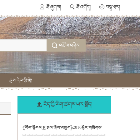
ཐོ་ཞུགས།
ཐོ་འགོད།
བསྡུ་ཉར།
འཚོལ་བཤེར།
དུས་དེབ་ཀྱི་སྡེ།
ངེད་ཀྱི་ཡིག་ཚགས་ཡར་སྤྲོད།
《བོད་ལྗོངས་སྒྱུ་རྩལ་ཞིབ་འཇུག》2010ཕྱིར་གཟིགས།