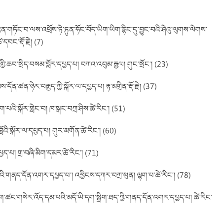
རྟན་གཏོང་བ་ལས་འཕྲོས་ཏེ་ཏུན་ཧོང་བོད་ཡིག་ཡིག་རྙིང་དུ་བྱུང་བའི་ཤེའུ་ལུགས་ལེགས་
དབང་རྡོ་རྗེ། (7)
དོན་གྱི་ཆབ་སྲིད་བསམ་བློར་དཔྱད་པ། བཀའ་འབུམ་རྒྱལ། གུང་སྲོང་། (23)
མས་དོན་ཚན་ཉེར་བརྒྱད་ཀྱི་སྐོར་ལ་དཔྱད་པ། རྟ་མགྲིན་རྡོ་རྗེ། (37)
ག་པའི་སྐོར་གླེང་བ། ཁ་སྒང་བཀྲ་ཤིས་ཚེ་རིང་། (51)
་བློའི་སྐོར་ལ་དཔྱད་པ། གུར་མགོན་ཚེ་རིང་། (60)
་པ། གྲ་བཞི་མིག་དམར་ཚེ་རིང་། (71)
་བའི་གནད་དོན་འགར་དཔྱད་པ་། འཕྱིངས་དཀར་བཀྲ་ཕུན། ལྷག་པ་ཚེ་རིང་། (78)
ག་ཚང་གསེར་འོད་དམ་པའི་མདོ་ཡི་དག་སྒྲིག་ཐད་ཀྱི་གནད་དོན་འགར་དཔྱད་པ། ཚེ་རིང་