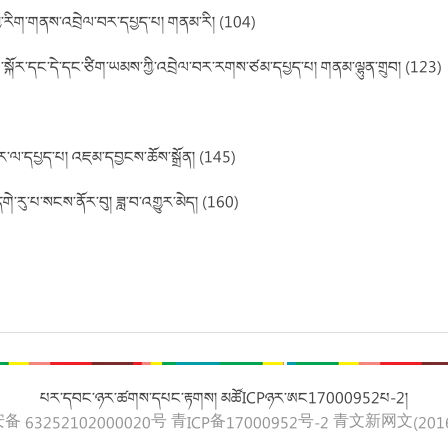
གྱི་རིག་གནས་འབྲེལ་བར་དཔྱད་པ། གནམ་རི། (104)
ི་སྐོར་དང་དེ་དང་ཙིག་ཡམས་ཀྱི་འབྲེལ་བར་རགས་ཙམ་དཔྱད་པ། གནམ་ལྷུན་གྲུབ། (123)
སྐོར་ལ་དཔྱད་པ། འཇམ་དབྱངས་ཆོས་སྒྲོན། (145)
གེ་རུ་པ་སངས་ནོར་བུ། ཟླ་བ་འགྱུར་མེད། (160)
པར་དབང་ཉར་ཚགས་དཔང་རྟགས། མཚོICPཉར་ཨང17000952པ-2།
 63252102000020号
青ICP备17000952号-2
青文新网文(2016)