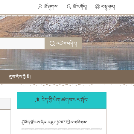
ཐོ་ཞུགས།
ཐོ་འགོད།
བསྡུ་ཉར།
འཚོལ་བཤེར།
དུས་དེབ་ཀྱི་སྡེ།
ངེད་ཀྱི་ཡིག་ཚགས་ཡར་སྤྲོད།
《བོད་ལྗོངས་ཞིབ་འཇུག》2023ཕྱིར་གཟིགས།