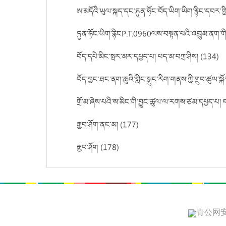
ཨ་མདོའི་ཡུལ་སྐད་དང་ཏུན་ཧོང་བོད་ཡིག་ཡིག་རྙིང་དབར་
ཏུན་ཧོང་ཡིག་རྙིངP.T.0960ལས་བསྟན་པའིི་འབྲུམ་ནག་ག
བོད་དཔེ་མིང་སྤར་མར་དཔྱད་པ། པད་མ་བཀྲ་ཤིས། (134)
བོད་བྱང་ཐང་ནག་ཆུའི་གླིང་སྒྲུང་རིག་གནས་ཀྱི་གྲུབ་ཚུལ་
གྲོ་མ་ཞེས་པའི་ས་མིང་གི་བྱུང་ཚུལ་ལ་རགས་ཙམ་དཔྱད་པ། ད
རྒྱབ་ཤོག་ནང་མ། (177)
རྒྱབ་ཤོག (178)
青公网安备