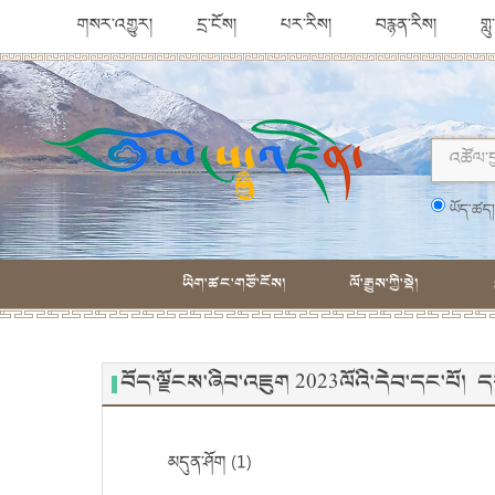
གསར་འགྱུར།
དྲ་ངོས།
པར་རིས།
བརྙན་རིས།
གླ
ཡོད་ཚད
ཡིག་ཚང་གཙོ་ངོས།
ལོ་རྒྱུས་ཀྱི་སྡེ།
བོད་ལྗོངས་ཞིབ་འཇུག 2023ལོའི་དེབ་དང་པོ།
མདུན་ཤོག (1)