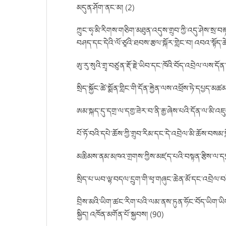
མདུན་ཤོག་ནང་མ། (2)
ཀྲུང་ཧྭ་མི་རིགས་གཅིག་མཐུན་འདུས་གྲུབ་ཀྱི་འདུ་ཤེས་སྲ་བ
བཤད་དང་དེའི་ལོ་ཙཱའི་ཐབས་རྩལ་སྐོར་གླེང་བ། འབའ་སྟོད་ཚེ་
ཨུ་རུ་སུའི་གྲྭ་བཙུན་རྡོ་རྗེ་ཡིབ་དང་ཁོའི་བོད་འབྲེལ་ལས་
སྲིད་སྐྱོང་ཚེ་སྨོན་གླིང་གི་དོན་རྐྱེན་ལས་འཕྲོས་ཏེ་དཔྱད་མཚ
ཨམ་སྐད་དུ་དགྲ་ལ་དགྱ་ཟེར་བ་ནི་རྒྱ་ཞེས་པའི་དོན་ལ་མི་འཇུ
པོ་ཏོ་བའི་དཔེ་ཆོས་ཀྱི་གྲུབ་རིམ་དང་དེ་འབྲེལ་མི་ཆོས་བསམ
མཆིམས་ནམ་མཁའ་གྲགས་ཀྱིས་མཛད་པའི་བསྟན་རྩིས་ལ་དཔྱད
སྲིད་པ་ཡབ་ལྷ་བདལ་དྲུག་གི་ཕྭ་གཞུང་ཆེན་མོ་དང་འབྲེལ
བྲིས་མའི་ཡིག་ཚང་རིག་པའི་ལམ་ནས་ཏུན་ཧོང་བོད་ཡིག་ཡི
སྐྱིད། འཁོན་མགོན་པོ་སྐྱབས། (90)