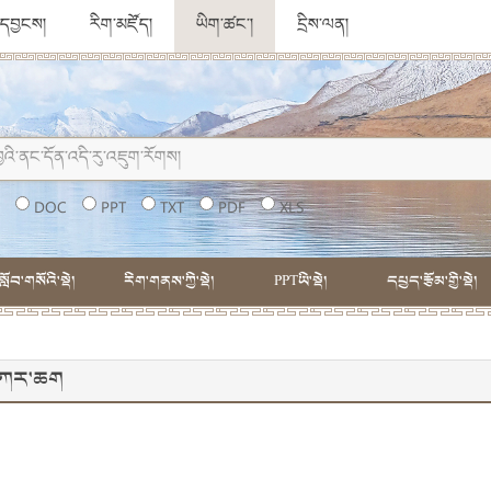
ུ་དབྱངས།
རིག་མཛོད།
ཡིག་ཚང་།
དྲིས་ལན།
།
DOC
PPT
TXT
PDF
XLS
སློབ་གསོའི་སྡེ།
རིག་གནས་ཀྱི་སྡེ།
PPTཡི་སྡེ།
དཔྱད་རྩོམ་གྱི་སྡེ།
 དཀར་ཆག