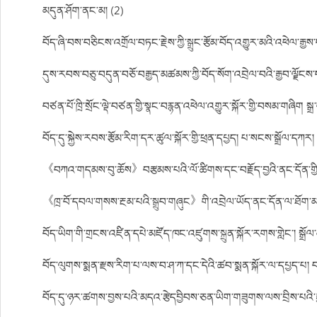
མདུན་ཤོག་ནང་མ། (2)
བོད་ཞི་བས་བཅིངས་འགྲོལ་བཏང་རྗེས་ཀྱི་སྒྲུང་རྩོམ་བོད་འགྱུར་མའི་འཕེལ་རྒྱས
དུས་རབས་བཅུ་བདུན་བཅོ་བརྒྱད་མཚམས་ཀྱི་བོད་སོག་འབྲེལ་བའི་རྒྱབ་ལྗོངས
བཙན་པོ་ཁྲི་སྲོང་ལྡེ་བཙན་གྱི་སྣང་བརྙན་འཕེལ་འགྱུར་སྐོར་གྱི་བསམ་གཞིག སྒྲ
བོད་དུ་སྐྱེས་རབས་རྩོམ་རིག་དར་ཚུལ་སྐོར་གྱི་ཕྲན་དཔྱད། པ་སངས་སྒྲོལ་དཀར།
《བཀའ་གདམས་བུ་ཆོས》བརྩམས་པའི་ལོ་ཚིགས་དང་བརྗོད་བྱའི་ནང་དོན་གྱི་དཔ
《ཁྲ་བོ་དབལ་གསས་རྔམ་པའི་སྒྲུབ་གཞུང》གི་འབྲེལ་ཡོད་ནང་དོན་ལ་ཐོག་མར་
བོད་ཡིག་གི་གྲངས་འཛིན་དཔེ་མཛོད་ཁང་འཛུགས་སྐྲུན་སྐོར་རགས་གླེང་། སྒྲོལ
བོད་ལུགས་སྨན་རྫས་རིག་པ་ལས་བ་ཤ་ཀ་དང་དེའི་ཚབ་སྨན་སྐོར་ལ་དཔྱད་པ། བ
བོད་དུ་ཉར་ཚགས་བྱས་པའི་མདའ་རྩེདབྱིབས་ཅན་ཡིག་གཟུགས་ལས་བྲིས་པའི་ར