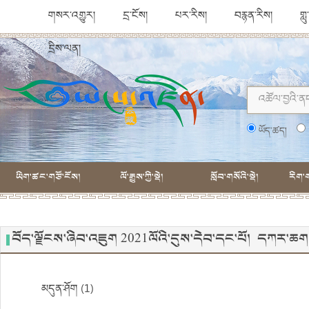
གསར་འགྱུར།
དྲ་ངོས།
པར་རིས།
བརྙན་རིས།
གླ
དྲིས་ལན།
ཡོད་ཚད།
ཡིག་ཚང་གཙོ་ངོས།
ལོ་རྒྱུས་ཀྱི་སྡེ།
སློབ་གསོའི་སྡེ།
རིག་ག
བོད་ལྗོངས་ཞིབ་འཇུག 2021ལོའི་དུས་དེབ་དང་པོ། དཀར་ཆག
མདུན་ཤོག (1)