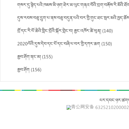
གསར་དུ་རྙེད་པའི་ཁམས་མི་ཉག་ཐེར་མ་ལུང་གནའ་བོའི་བྲག་བརྐོས་རི་མོའི་ཐོག་
དུས་རབས་བཅུ་དྲུག་པ་ནས་བཅུ་བདུན་པའི་བར་གྱི་གུང་ཐང་སྤར་མའི་ཁྱད་ཆོ
བྲོ་དང་རི་པོ་ཆེའི་གླིང་བྲོའི་སྐོར་གླེང་བ། རྒྱང་འཁོར་ཚེ་ཕུན། (140)
2020ལོའི་དུས་དེབ་དང་པོ་དང་བཞི་པ་བར་གྱི་དཀར་ཆག (150)
རྒྱབ་ཤོག་ནང་མ། (155)
རྒྱབ་ཤོག (156)
པར་དབང་ཉར་ཚགས
青公网安备 632521020000