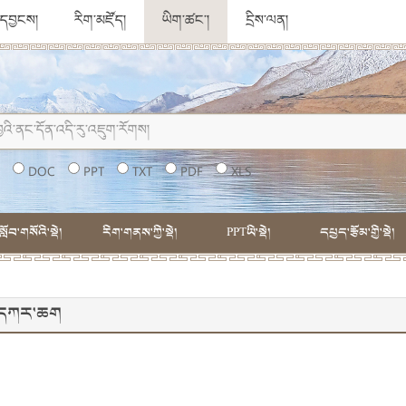
ུ་དབྱངས།
རིག་མཛོད།
ཡིག་ཚང་།
དྲིས་ལན།
།
DOC
PPT
TXT
PDF
XLS
སློབ་གསོའི་སྡེ།
རིག་གནས་ཀྱི་སྡེ།
PPTཡི་སྡེ།
དཔྱད་རྩོམ་གྱི་སྡེ།
། དཀར་ཆག