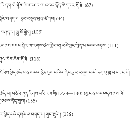
་དེ་དག་གི་སྐྱོན་སེལ་བཤད་པ། འབའ་སྟོད་ཚེ་དབང་རྡོ་རྗེ། (87)
ྐོར་བཤད་པ། ཐུབ་བསྟན་ཕུན་ཚོགས། (94)
ཤད་པ། ཀླུ་མོ་སྐྱིད། (106)
་ད་ལྟའི་གནས་བབས་སྐོར་ལ་རགས་ཙམ་གླེང་བ། བརྩེ་བྱང་སྤེན་པ་དབང་འདུས། (111)
ུལ་རིན་ཆེན་རྡོ་རྗེ། (116)
ར་འཇོམས་བྱེད་རྩོད་ལན་གསལ་བྱེད་ལྕགས་རིལ་ཞེས་བྱ་བ་བཞུགས་སོ། དགྲ་ལྷ་ཟླ་བ་བཟང་པོ།
་བརྗོད་པ། བཅོམ་ལྡན་རིགས་པའི་རལ་གྲི(1228—1305)མྱ་ངན་ལས་འདས་ནས་ལོ་
ད་ནམས་དོན་གྲུབ། (135)
་བྱེད་པའི་དགོས་པ་བཤད་པ། གུང་སྲོུང་། (139)