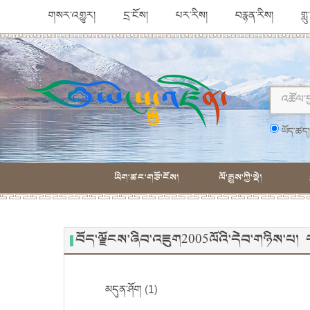
གསར་འགྱུར།
དྲ་ངོས།
པར་རིས།
བརྙན་རིས།
གླ
ཡོད་ཚད
ཡིག་ཚང་གཙོ་ངོས།
ལོ་རྒྱུས་ཀྱི་སྡེ།
བོད་ལྗོངས་ཞིབ་འཇུག2005ལོའི་དེབ་གཉིས་པ
མདུན་ཤོག (1)