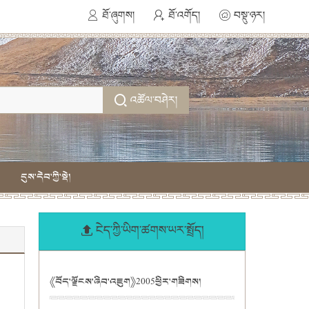
ཐོ་ཞུགས།
ཐོ་འགོད།
བསྡུ་ཉར།
འཚོལ་བཤེར།
དུས་དེབ་ཀྱི་སྡེ།
ངེད་ཀྱི་ཡིག་ཚགས་ཡར་སྤྲོད།
《བོད་ལྗོངས་ཞིབ་འཇུག》2005ཕྱིར་གཟིགས།