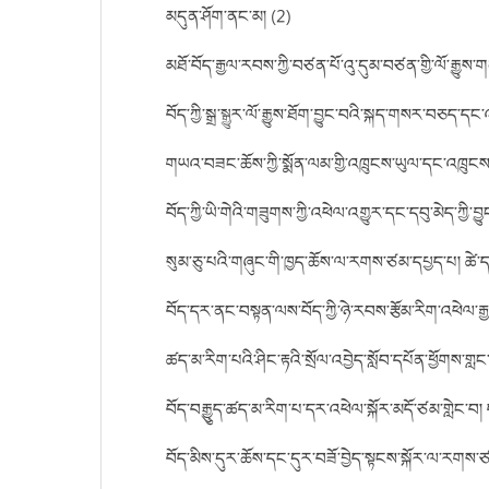
མདུན་ཤོག་ནང་མ། (2)
མཐོ་བོད་རྒྱལ་རབས་ཀྱི་བཙན་པོ་འུ་དུམ་བཙན་གྱི་ལོ་རྒྱུས
བོད་ཀྱི་སྒྲ་སྒྱུར་ལོ་རྒྱུས་ཐོག་བྱུང་བའི་སྐད་གསར་བཅད་དང
གཡའ་བཟང་ཆོས་ཀྱི་སྨོན་ལམ་གྱི་འཁྲུངས་ཡུལ་དང་འཁྲུངས་འདས
བོད་ཀྱི་ཡི་གེའི་གཟུགས་ཀྱི་འཕེལ་འགྱུར་དང་དབུ་མེད་ཀྱི་
སུམ་ཅུ་པའི་གཞུང་གི་ཁྱད་ཆོས་ལ་རགས་ཙམ་དཔྱད་པ། ཚེ་དབང
བོད་དར་ནང་བསྟན་ལས་བོད་ཀྱི་ཉེ་རབས་རྩོམ་རིག་འཕེལ་རྒ
ཚད་མ་རིག་པའི་ཤིང་རྟའི་སྲོལ་འབྱེད་སློབ་དཔོན་ཕྱོགས་གླ
བོད་བརྒྱུུད་ཚད་མ་རིག་པ་དར་འཕེལ་སྐོར་མདོ་ཙམ་གླེང་བ། ད
བོད་མིས་དུར་ཆོས་དང་དུར་བཟོ་བྱེད་སྟངས་སྐོར་ལ་རགས་