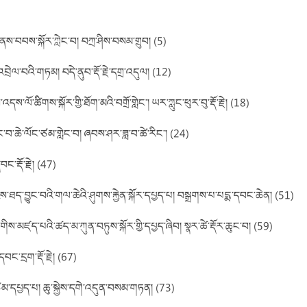
་གནས་བབས་སྐོར་ཀླེང་བ། བཀྲ་ཤིས་བསམ་གྲུབ། (5)
་འབྲེལ་བའི་གཏམ། བདེ་ནུབ་རྡོ་རྗེ་དགྲ་འདུལ། (12)
་ལོ་ཚིགས་སྐོར་གྱི་ཐོག་མའི་བགྲོ་གླེང་། ཡར་ཀླུང་ཕུར་བུ་རྡོ་རྗེ། (18)
བྱུང་བ་ཆེ་ལོང་ཙམ་གླེང་བ། ཞབས་ཤར་ཟླ་བ་ཚེ་རིང་། (24)
་རྡོ་རྗེ། (47)
ྱས་ཐད་བྱུང་བའི་གལ་ཆེའི་ཤུགས་རྐྱེན་སྐོར་དཔྱད་པ། བསྒྲགས་པ་པདྨ་དབང་ཆེན། (51)
ང་གིས་མཛད་པའི་ཚད་མ་ཀུན་བཏུས་སྐོར་གྱི་དཔྱད་ཞིབ། སྣར་ཚེ་རྡོར་ཆུང་བ། (59)
བང་དྲག་རྡོ་རྗེ། (67)
ཙམ་དཔྱད་པ། ཆུ་སྐྱེས་དགེ་འདུན་བསམ་གཏན། (73)