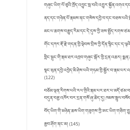
གཞུང་ཡིག་ལོ་ཙཱའི་ཁྲོད་འབྱུང་སླ་བའི་འགྱུར་སྐྱོན་འགའ་དང
ནད་དང་གཉེན་པོ་རྣམས་ནང་གསེས་དབྱེ་བ་དང་བཅས་པའི་ས
མངལ་ཆགས་བརྒྱུད་རིམ་དང་དེ་དུས་ཀྱི་ཟས་སྤྱོད་རགས་ཙམ་བ
གོང་དཀར་རྡོ་རྗེ་གདན་གྱི་ལྡེབས་བྲིས་ཀྱི་དོན་སྙིང་དང
གླིང་སྒྲུང་གི་རྣམ་ཐར་འཁྲབ་གཞུང་སྐོར་གྱི་དྲན་འཆར། སྨན་ཤ
སྣང་མུན་དབྱེ་འབྱེད་མི་ཤེས་པའི་གཏམ་གྱི་སྦྱོར་བ་རྣམ་པ
(122)
བཅོམ་ལྡན་རིགས་པའི་རལ་གྲིའི་རྣམ་པར་ཐར་པ་མདོ་ཙམ
བདུན་བརྒྱ་འཁོར་བར་དྲན་གསོ་ཞུ་ཆེད་དུ། ཁམས་སྤྲུལ་བསོ
བོད་ཡིག་གི་མཉེན་ཆས་ཡིག་གཟུགས་ཀྱི་ཨང་ཡིག་གཅིག་གྱུར
རྒྱབ་ཤོག་ནང་མ། (145)