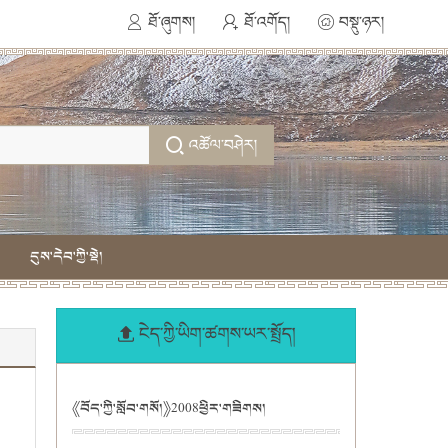
ཐོ་ཞུགས།
ཐོ་འགོད།
བསྡུ་ཉར།
འཚོལ་བཤེར།
དུས་དེབ་ཀྱི་སྡེ།
ངེད་ཀྱི་ཡིག་ཚགས་ཡར་སྤྲོད།
《བོད་ཀྱི་སློབ་གསོ།》2008ཕྱིར་གཟིགས།