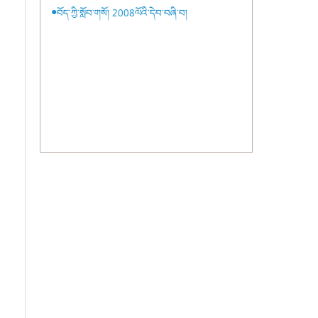
●བོད་ཀྱི་སློབ་གསོ། 2008ལོའི་དེབ་བཞི་བ།