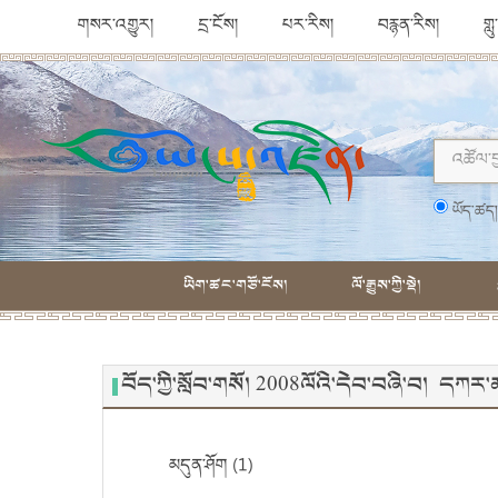
གསར་འགྱུར།
དྲ་ངོས།
པར་རིས།
བརྙན་རིས།
གླ
ཡོད་ཚད
ཡིག་ཚང་གཙོ་ངོས།
ལོ་རྒྱུས་ཀྱི་སྡེ།
བོད་ཀྱི་སློབ་གསོ། 2008ལོའི་དེབ་བཞི་བ། དཀར
མདུན་ཤོག (1)