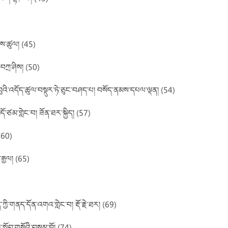
ཞུགས་ཚུལ། (45)
བཀྲ་ཤིས། (50)
བུའི་འདོད་ཚུལ་བསྡུར་ཏེ་ཅུང་བཤད་པ། བསོད་ནམས་དཔལ་ལྡན། (54)
དོ་ཙམ་གླེང་བ། ཟོན་ཐར་སྐྱིད། (57)
 (60)
རྒྱལ། (65)
ད་ཀྱི་གནད་དོན་འགའ་གླེང་བ། རྡོ་རྗེ་ཐར། (69)