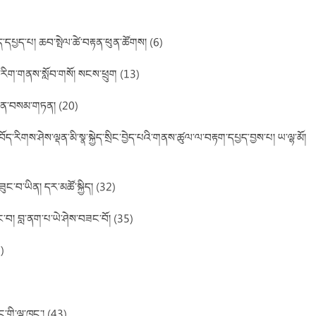
ད་དཔྱད་པ། ཆབ་སྤེལ་ཚེ་བརྟན་ཕུན་ཚོགས། (6)
ྱུན་རིག་གནས་སློབ་གསོ། སངས་ཕྲུག (13)
དུན་བསམ་གཏན། (20)
་རིགས་ཤེས་ལྡན་མི་སྣ་སྐྱེད་སྲིང་བྱེད་པའི་གནས་ཚུལ་ལ་བརྟག་དཔྱད་བྱས་པ། ཡ་ལྷ་མོ།
ུང་བ་ཡིན། དར་མཚོ་སྐྱིད། (32)
ླེང་བ། བླ་ནག་པ་ཡེ་ཤེས་བཟང་བོ། (35)
)
ིང་གི་ལྷ་ཁང་། (43)