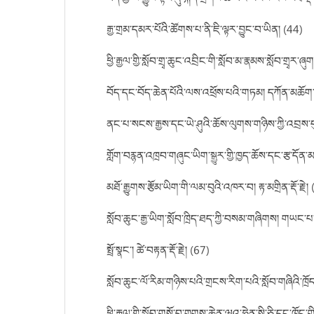
རྒྱ་གྲམ་དམར་པོའི་ཚོགས་པ་ནི་ཇི་ལྟར་བྱུང་བ་ཡིན། (44)
ཕྱི་རྒྱལ་གྱི་སློབ་གྲྭ་ཆུང་འབྲིང་གི་སློབ་མ་རྣམས་སློབ་གྲྭར་
བོད་དང་བོད་ཆེན་པོའི་ལས་འཕྲོས་པའི་གཏམ། དཀོན་མཆོག་
ནང་པ་སངས་རྒྱས་དང་ཡེ་ཤུའི་ཆོས་ལུགས་གཉིས་ཀྱི་འབྲས་
གློག་བརྙན་འཁྲབ་གཞུང་ཡིག་སྒྱུར་གྱི་ཁྱད་ཆོས་དང་རྩ་དོན་མ
མཐོ་རྒྱུགས་རྩོམ་ཡིག་གི་ལམ་བུའི་འཁར་བ། རྟ་མགྲིན་རྡོ་རྗེ།
སློབ་ཆུང་རྒྱ་ཡིག་སློབ་ཁྲིད་ཐད་ཀྱི་བསམ་གཞིགས། གཡང་པ་
སྤྲོ་སྣང་། ཚེ་བརྟན་རྡོ་རྗེ། (67)
སློབ་ཆུང་ལོ་རིམ་གཉིས་པའི་གྲངས་རིག་པའི་སློབ་གཞིའི་ཁྲོ