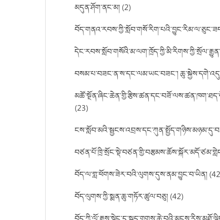
མདུན་ཤོག་ནང་མ། (2)
བོད་གནའ་རབས་ཀྱི་སློབ་གསོ་རིག་པའི་བྱུང་རིམ་ལ་ཅུང་ཟ
དེང་རབས་སློབ་གསོའི་མ་ལག་ཁྲོད་ཀྱི་མི་རིགས་ཀྱི་སྲོལ་རྒ
བསམ་པ་བཟང་ན་ས་དང་ལམ་ཡང་བཟང་། ཆུ་སྐྱེས་དགེ་འ
མཚོ་སྔོན་ཞིང་ཆེན་གྱི་རྩིས་ཚན་དང་བཟོ་ལས་ཚན་ཁག་ཐད་བོད
(23)
ངས་སློབ་མའི་སྦྱངས་འབྲས་དང་ཀུན་སྤྱོད་གཉིས་མཉམ་དུ་བཟ
བཙན་པོ་ཁྲི་སྲོང་སྡེ་བཙན་གྱི་བརྩམས་ཆོས་སྐོར་མདོ་ཙམ་ག
བོད་ལ་གླ་ཕོགས་ཟེར་བའི་ལུགས་དུས་ནམ་བྱུང་བ་ཡིན། (42
བོད་ལུགས་ཀྱི་སྨན་ཆུ་གཏོར་ཚུལ་བཅུ། (42)
བོད་ཀྱི་ལོ་རྒྱུས་སྟེང་དུ་སྐད་གྲགས་ཆེ་བའི་མངས་རིས་མཐོ་ལྡ