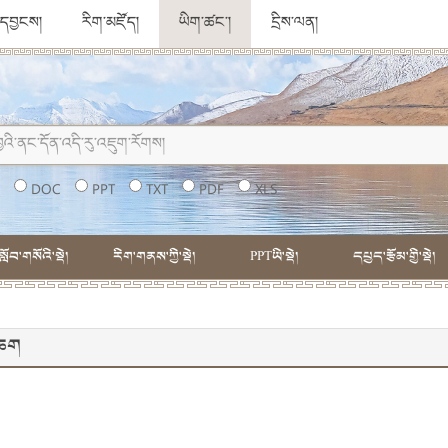
ུ་དབྱངས།
རིག་མཛོད།
ཡིག་ཚང་།
དྲིས་ལན།
།
DOC
PPT
TXT
PDF
XLS
སློབ་གསོའི་སྡེ།
རིག་གནས་ཀྱི་སྡེ།
PPTཡི་སྡེ།
དཔྱད་རྩོམ་གྱི་སྡེ།
་ཆག