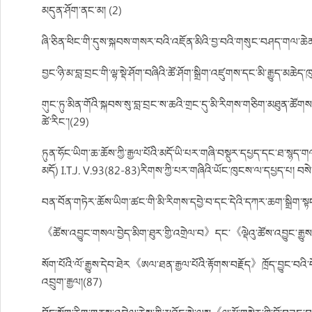
མདུན་ཤོག་ནང་མ། (2)
ཞི་ཅིན་ཕིང་གི་དུས་སྐབས་གསར་བའི་འཇོན་མིའི་བྱ་བའི་གསུང་བཤད་གལ་ཆེན་
བྱང་ཉི་མ་བླ་བྲང་གི་ལྷ་སྡེ་ཤོག་བཞིའི་ཚོ་ཤོག་སྒྲིག་འཛུགས་དང་མི་རྒྱུད་མཆེ
གུང་ཏུ་མིན་གོའི་སྐབས་སུ་བླ་བྲང་ས་ཆའི་གྲང་དུ་མི་རིགས་གཅིག་མཐུན་ཚོགས་པའི
ཚེ་རིང་།(29)
ཏུན་ཧོང་ཡིག་ཆ་ཆོས་ཀྱི་རྒྱལ་པོའི་མདོ་ཡི་པར་གཞི་བསྡུར་དཔྱད་དང་ཐ་སྙད་
མདོ) I.T.J. V.93(82-83)རིགས་ཀྱི་པར་གཞིའི་ཡོང་ཁུངས་ལ་དཔྱད་པ། བསེ
བན་བོན་གཏེར་ཆོས་ཡིག་ཚང་གི་མི་རིགས་དབྱེ་བ་དང་དེའི་དཀར་ཆག་སྒྲིག་སྟངས
《ཚོས་འབྱུང་གསལ་བྱེད་མིག་ཐུར་གྱི་འགྲེལ་བ》དང་《ལྡེའུ་ཚོས་འབྱུང་རྒྱུས་
སོག་པོའི་ལོ་རྒྱུས་དེབ་ཐེར《ཨལ་ཐན་རྒྱལ་པོའི་རྟོགས་བརྗོད》ཁྲོད་བྱུང་བའ
འབྲུག་རྒྱལ།(87)