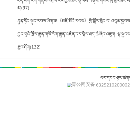
བོད་སོག་རིག་གནས་འབྲེལ་རེས་ཀྱི་མཐོང་སྣེ་ལས《ལྷ་མོ་གསེར་ཁྲི་བློ་བཟང་
མ།(97)
ཏུན་ཧོང་སྒྲུང་རབས་ཡིག་ཆ《མཛོ་མོའི་རབས》ཀྱི་སྐོར་གླེང་བ། འབུམ་སྐྱབས
ཀྲུང་ཧྭའི་སྲོལ་རྒྱུན་གསོ་རིག་རྒྱུན་འཛིན་དར་སྤེལ་ཐད་ཀྱི་ཞིབ་འཇུག། ལྷ་ས
རྒྱབ་ཤོག(132)
པར་དབང་ཉར་ཚགས
青公网安备 632521020000