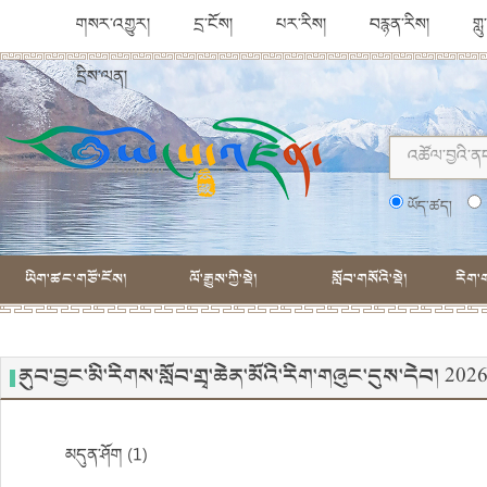
གསར་འགྱུར།
དྲ་ངོས།
པར་རིས།
བརྙན་རིས།
གླ
དྲིས་ལན།
ཡོད་ཚད།
ཡིག་ཚང་གཙོ་ངོས།
ལོ་རྒྱུས་ཀྱི་སྡེ།
སློབ་གསོའི་སྡེ།
རིག་ག
ནུབ་བྱང་མི་རིགས་སློབ་གྲྭ་ཆེན་མོའི་རིག་གཞུང་དུས་དེབ། 2
མདུན་ཤོག (1)