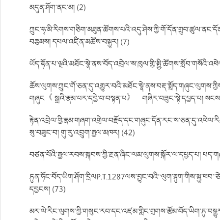
མདུན་ཤོག་ནང་མ། (2)
ཀྲུང་ཧྭ་མི་རིགས་གཅིག་མཐུན་ཚོགས་པའི་འདུ་ཤེས་ཀྱི་གོ་དོན་གྲུབ་ཚུལ་ནང་ད
བརྩམས། དཔལ་འཛིན་མཚོས་བསྒྱུར། (7)
ཡོད་རྟོན་པ་ལྔའི་མཐོང་སྣེ་ནས་བོད་འབྲེལ་ས་ཁུལ་གྱི་སྤྱི་ཚོགས་སློབ་གསོའི་འ
ཆོས་ལུགས་ཀྲུང་གོ་ཅན་དུ་འགྱུར་བའི་མཐོང་སྣེ་ནས་བརྡ་སྤྲོད་གཞུང་ལུགས་ཀ
གཞུང《 སྒྲའི་རྣམ་པར་དབྱེ་བ་བསྟན་པ》 གཞིར་བཟུང་སྟེ་དཔྱད་པ། སངས་རྒ
རྟེན་འབྲེལ་གྱི་རྣམ་གཞག་འགྲེལ་བརྗོད་དང་གཞུང་དོན་རང་ས་ཅན་དུ་འཕེལ་
སུ་བཟུང་བ། གུ་རུ་འབྲུག་རྒྱལ་མཁར། (42)
བཙན་པོའི་རྒྱལ་རབས་སྐབས་ཀྱི་རྔན་ཞིང་ལམ་ལུགས་སྐོར་ལ་དཔྱད་པ། པད་
ཏུན་ཧོང་བོད་ཡིག་ཤོག་དྲིལP.T.1287ལས་བྱུང་བའི“ལུག་རྟུག་གིས་སྒྱུ་ཕབ
དབྱངས། (73)
མར་ལེ་རིང་ལུགས་ཀྱི་གསུང་རབ་དང་འཛམ་གླིང་གྲགས་རྩོམ་བོད་ཡིག་ཏུ་བསྒྱུར