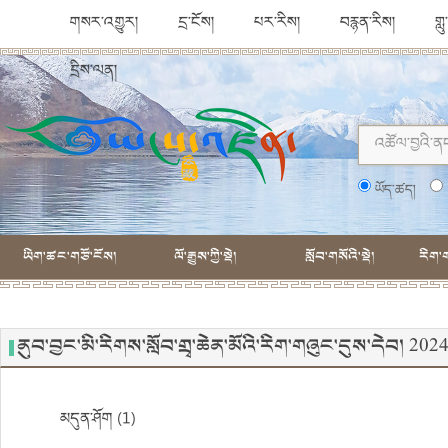
གསར་འགྱུར།
དྲ་ངོས།
པར་རིས།
བརྙན་རིས།
གླ
དྲིས་ལན།
ཡོད་ཚད།
ཡིག་ཚང་གཙོ་ངོས།
ལོ་རྒྱུས་ཀྱི་སྡེ།
སློབ་གསོའི་སྡེ།
རིག་ག
ནུབ་བྱང་མི་རིགས་སློབ་གྲྭ་ཆེན་མོའི་རིག་གཞུང་དུས་དེབ། 2
མདུན་ཤོག (1)