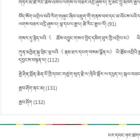
གཏེར་མ་ཚེ་རིང་ཆོས་འཕེལ་ལགས་ལ་བཅར་འདྲི་ཞུས་པ། རུ་མང་ཀླུ་མཁར་རྒྱལ
བོད་སོག་འབྲེལ་བའི་རིག་གཞུང་ཞིབ་འཇུག་གི་གནས་བབ་དང་མ་འོངས་པའི་བསམ
ལགས་བཅར་འདྲི་ཞུས་པ། ལྷ་དཔལ་རྒྱལ། ཚེ་རིང་རྒྱལ་ལོ། (91)
གསར་དུ་རྙེད་པའི《 ཆོས་འབྱུང་གསལ་བྱེད་དམིག་ཐུར་གྱི་འགྲེལ་པ》 ཡི་ལོ་
ཀུན་མཁྱེན་སྐུ་ཕྲེང་ལྔ་པའི《 རྣམ་ཐར་དཔག་བསམ་ལྗོན་པ》 ཡི་རྩོམ་འབྲིའི་
དབྱངས་བསྟན་པ། (112)
རྒྱེ་ཤིན་བློན་ཆེན་པོ་ཁྲི་དབང་གཙུག་ཕུད་རྗེ་ལ་ཁྭེའི་སྐོར་ལ་དཔྱད་པ། སྐལ་བ
རྒྱབ་ཤོག་ནང་མ། (131)
རྒྱབ་ཤོག (132)
པར་དབང་ཉར་ཚགས