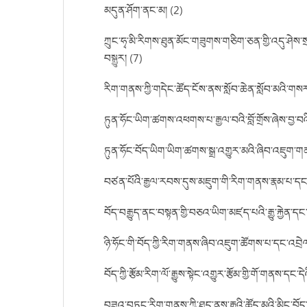
མདུན་ཤོག་ནང་མ། (2)
ཀྲུང་ཧྭ་མི་རིགས་ཐུན་མོང་གཟུགས་གཅིག་ཅན་གྱི་འདུ་ཤེས་
བསྒྱུར། (7)
རིག་གནས་ཀྱི་གདེང་ཚོད་ངོས་ནས་སློབ་ཆེན་སློབ་མའི་གསར་
ཏུན་ཧོང་ཡིག་ཚགས་འཕགས་པ་རྒྱལ་བའི་བློ་གྲོས་ཞེས་བྱ་བའ
ཏུན་ཧོང་བོད་ཡིག་ཡིག་ཚགས་སྒྲ་འགྱུར་མའི་ཞིབ་འཇུག་གན
བཙན་པོའི་རྒྱལ་རབས་དུས་མཇུག་གི་རིག་གནས་རྣམ་པ་དང་སྤ
བོད་བརྒྱུད་ནང་བསྟན་གྱི་བཅའ་ཡིག་མཛད་པའི་རྒྱུ་རྐྱེན་དང
ཉི་ཧོང་གི་བོད་ཀྱི་རིག་གནས་ཞིབ་འཇུག་ཚོགས་པ་དང་འབྲེལ
བོད་ཀྱི་རྩོམ་རིག་ལོ་རྒྱུས་སྟེང་འགྱུར་རྩོམ་གྱི་གོ་གན
བཟའ་བཏུང་རིག་གནས་ཀྱི་ཐད་ནས་རྒྱའི་ཚོད་མའི་མིང་བོད