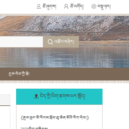
ཐོ་ཞུགས།
ཐོ་འགོད།
བསྡུ་ཉར།
འཚོལ་བཤེར།
དུས་དེབ་ཀྱི་སྡེ།
ངེད་ཀྱི་ཡིག་ཚགས་ཡར་སྤྲོད།
《ནུབ་བྱང་མི་རིགས་སློབ་གྲྭ་ཆེན་མོའི་རིག་དེབ།》