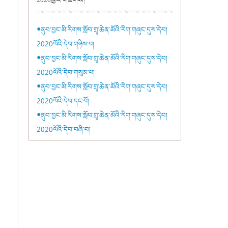
2020ཕྱིར་གཟིགས།
●ནུབ་བྱང་མི་རིགས་སློབ་གྲྭ་ཆེན་མོའི་རིག་གཞུང་དུས་དེབ།
2020ལོའི་དེབ་གཉིས་པ།
●ནུབ་བྱང་མི་རིགས་སློབ་གྲྭ་ཆེན་མོའི་རིག་གཞུང་དུས་དེབ།
2020ལོའི་དེབ་གསུམ་པ།
●ནུབ་བྱང་མི་རིགས་སློབ་གྲྭ་ཆེན་མོའི་རིག་གཞུང་དུས་དེབ།
2020ལོའི་དེབ་དང་པོ།
●ནུབ་བྱང་མི་རིགས་སློབ་གྲྭ་ཆེན་མོའི་རིག་གཞུང་དུས་དེབ།
2020ལོའི་དེབ་བཞི་བ།