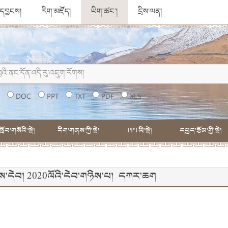
ུ་དབྱངས།
རིག་མཛོད།
ཡིག་ཚང་།
དྲིས་ལན།
།
DOC
PPT
TXT
PDF
XLS
སློབ་གསོའི་སྡེ།
རིག་གནས་ཀྱི་སྡེ།
PPTཡི་སྡེ།
དཔྱད་རྩོམ་གྱི་སྡེ།
ང་དུས་དེབ། 2020ལོའི་དེབ་གཉིས་པ། དཀར་ཆག