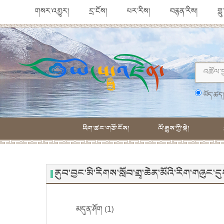
གསར་འགྱུར།
དྲ་ངོས།
པར་རིས།
བརྙན་རིས།
གླ
ཡོད་ཚད
ཡིག་ཚང་གཙོ་ངོས།
ལོ་རྒྱུས་ཀྱི་སྡེ།
ནུབ་བྱང་མི་རིགས་སློབ་གྲྭ་ཆེན་མོའི་རིག་གཞུ
མདུན་ཤོག (1)