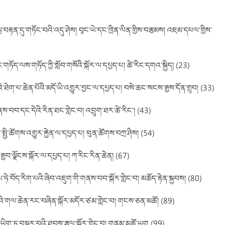
སྲ་བརྟན་དུ་གཏོང་བའི་འདུ་ཤེས། བཱང་ཡེ་དང་ཁྲིན་ལིན་གྱིས་བརྩམས། འཇམ་དཔལ་གྱིས་
གཏོད་ལས་གཏོད་ཀྱི་སློབ་གསོའི་སྐོར་ལ་དཔྱད་པ། ཚེ་རིང་དགའ་སྐྱིད། (23)
ི་ཐེག་པ་ཆེན་པོའི་མདོ་ཡི་འགྱུར་བྱང་ལ་དཔྱད་པ། བསེ་ཆང་སངས་རྒྱས་དོན་གྲུབ། (33)
ས་བབ་དང་དེའི་རིན་ཐང་གླེང་བ། འབྲུག་ཐར་ཚེ་རིང་། (43)
ྱི་ཚོགས་འགྱུར་རྐྱེན་ལ་དཔྱད་པ། ཕུན་ཚོགས་བཀྲ་ཤིས། (54)
་རྒྱབ་ལྗོངས་སྐོར་ལ་དཔྱད་པ། ཀ་རིང་རིན་ཆེན། (67)
་ཏེ་བོད་རིག་པའི་ཞིབ་འཇུག་གི་གནས་བབ་སྐོར་གླེང་བ། མཆོད་རྟེན་སྐྱབས། (80)
ས་དང་དེའི་གལ་ཆེན་རང་བཞིན་སྐོར་མདོར་ཙམ་གླེང་བ། གངས་ཅན་མཚོ། (89)
་ཡིག་ཏུ་བསྒྱུར་བའི་ཐབས་རྩལ་སྐོར་གླེང་བ། གནམ་མཚོ་ཡག (99)