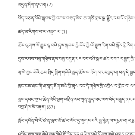
མདུན་ཤོག་ནང་མ། (2)
བོད་བཙན་པོའི་སྐབས་ཀྱི་བཀས་བཅད་ཡིག་ཆ་གཙོ་གྲས་སྒྲ་སྦྱོར་བམ་པོ་གཉིས
ཚད་མ་རིགས་པ་ལ་འཇུག་པ་(1)
ཆོས་ལུགས་ལོ་རྒྱུས་ལྟ་བའི་དུས་སྐབས་ཀྱི་བོད་ཀྱི་ལོ་རྒྱུས་རིག་པའི་སྐོར་གྱི་རི
དུས་རབས་བཅུ་གཉིས་ནས་བཅུ་བདུན་པར་དར་བའི་སྨར་ཚང་བཀའ་བརྒྱུད་ཀྱི་དར
མུ་ལེ་རྒྱལ་པོའི་ཆབ་སྲིད་སྒྲིག་གཞིའི་ཁྱད་ཆོས་ལ་ཐོག་མར་དཔྱད་པ། བན་དེ་སྐ
མྱང་ངམ་ཐང་གི་ཐ་སྙད་ཐོག་མའི་བྲི་ཚུལ་དང་དེ་གཉིས་ཀྱི་འབྲེལ་བ་གླེང་བ།
རྒྱལ་དབང་ལྔ་པ་ཆེན་མོའི་ཕྱག་འཕྲིན་རབ་སྙན་རྒྱུད་མང་ལས་བོད་བརྒྱུད་ན
བཀྲ་ཤིས་ཚེ་བརྟན། (87)
སློབ་དཔོན་བཻ་རོ་ཙ་ན་རྒྱལ་མོ་ཚ་བ་རོང་དུ་སྦྱགས་པའི་རྒྱུ་རྐྱེན་ལ་དཔྱད་པ། པདྨ
འཕྱོང་རྒྱས་སྟག་རྩེའི་ཟམ་སྣེའི་རྡོ་རིང་དང་འབྲེལ་བའི་དོགས་གཞི་འགར་དཔ