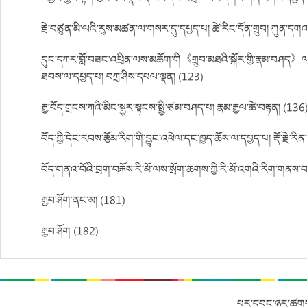
རྗེ་བཙུན་མི་ལའི་རུས་མཚན་ལ་གསར་དུ་དཔྱད་པ། ཚེ་རིང་དོན་གྲུབ། ཀུན་ད
དུང་དཀར་བློ་བཟང་འཕྲིན་ལས་མཆོག་གི《གྲུབ་མཐའི་སྐོར་གྱི་རྣམ་བཤད》ལས་འཕ
ཐབས་ལ་དཔྱད་པ། བཀྲ་ཤིས་དཔལ་ལྡན། (123)
རྒྱ་བོད་གྲངས་ཀའི་མིང་སྒྱུར་སྟངས་སྤྱི་ཙམ་བཤད་པ། རྣམ་རྒྱལ་ཚེ་བརྟན། (136
བོད་ཀྱི་དེང་རབས་རྩོམ་རིག་གི་བྱུང་འཕེལ་དང་ཁྱད་ཆོས་ལ་དཔྱད་པ། རྡོ་རྗེ་རི
བོད་གནའ་བོའི་བྲག་བརྐོས་རི་མོ་ལས་སྲོག་ཆགས་ཀྱི་རི་མོ་འགའི་རིག་གནས་
རྒྱབ་ཤོག་ནང་མ། (181)
རྒྱབ་ཤོག (182)
པར་དབང་ཉར་ཚགས