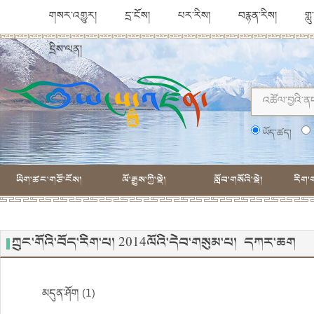
གསར་འགྱུར།
དྲ་ངོས།
པར་རིས།
བརྙན་རིས།
གླ
དྲིས་ལན།
ཡོད་ཚད།
ཡིག་ཚང་གཙོ་ངོས།
ལོ་རྒྱུས་ཀྱི་སྡེ།
སློབ་གསོའི་སྡེ།
རིག་ག
ཀྲུང་གོའི་བོད་རིག་པ། 2014ལོའི་དེབ་གསུམ་པ། དཀར་ཆག
མདུན་ཤོག (1)