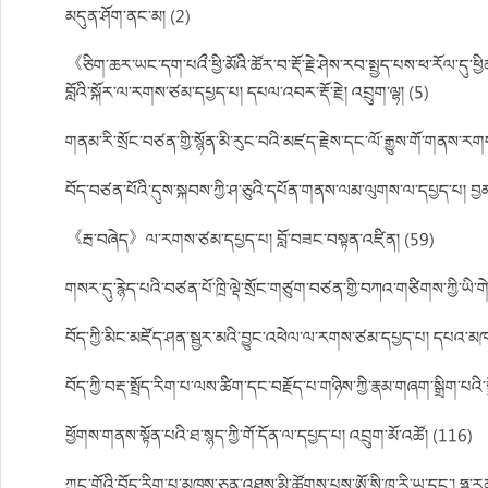
མདུན་ཤོག་ནང་མ། (2)
《ཅིག་ཆར་ཡང་དག་པའྀ་ཕྱི་མོའི་ཚོར་བ་རྡོ་རྗེ་ཤེས་རབ་སྤྱད་པས་ཕ་རོལ་དུ་ཕྱ
བློའི་སྐོར་ལ་རགས་ཙམ་དཔྱད་པ། དཔལ་འབར་རྡོ་རྗེ། འབྲུག་ལྷ། (5)
གནམ་རི་སྲོང་བཙན་གྱི་སྙོན་མི་རུང་བའི་མཛད་རྗེས་དང་ལོ་རྒྱུས་གོ་གནས་རགས
བོད་བཙན་པོའི་དུས་སྐབས་ཀྱི་ཤ་ཅུའི་དཔོན་གནས་ལམ་ལུགས་ལ་དཔྱད་པ། བྱ
《རྦ་བཞེད》ལ་རགས་ཙམ་དཔྱད་པ། བློ་བཟང་བསྟན་འཛིན། (59)
གསར་དུ་རྙེད་པའི་བཙན་པོ་ཁྲི་ལྡེ་སྲོང་གཙུག་བཙན་གྱི་བཀའ་གཙིགས་ཀྱི་ཡི་གེ
བོད་ཀྱི་མིང་མཛོད་ཤན་སྦྱར་མའི་བྱུང་འཕེལ་ལ་རགས་ཙམ་དཔྱད་པ། དཔའ་མཁར
བོད་ཀྱི་བརྡ་སྤྲོད་རིག་པ་ལས་ཚིག་དང་བརྗོད་པ་གཉིས་ཀྱི་རྣམ་གཞག་སྒྲིག་པའི
ཕྱོགས་གནས་སྟོན་པའི་ཐ་སྙད་ཀྱི་གོ་དོན་ལ་དཔྱད་པ། འབྲུག་མོ་འཚོ། (116)
ཀྲུང་གོའི་བོད་རིག་པ་མཁས་ཅན་འཐུས་མི་ཚོགས་པས་ཨོ་སི་ཁྲུ་རི་ཡ་དང་། ཧ