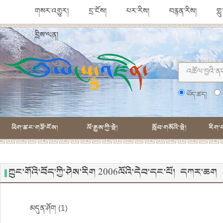
གསར་འགྱུར།
དྲ་ངོས།
པར་རིས།
བརྙན་རིས།
གླ
དྲིས་ལན།
ཡོད་ཚད།
ཡིག་ཚང་གཙོ་ངོས།
ལོ་རྒྱུས་ཀྱི་སྡེ།
སློབ་གསོའི་སྡེ།
རིག་ག
ཀྲུང་གོའི་བོད་ཀྱི་ཤེས་རིག 2006ལོའི་དེབ་དང་པོ། དཀར་ཆག
མདུན་ཤོག (1)