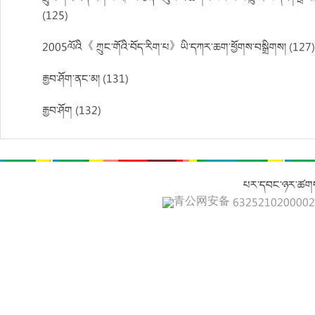
(125)
2005ལོའི《 ཀྲུང་གོའི་བོད་རིག་པ》ཡི་དཀར་ཆག་ཕྱོགས་བསྒྲིགས། (127
རྒྱབ་ཤོག་ནང་མ། (131)
རྒྱབ་ཤོག (132)
པར་དབང་ཉར་ཚགས
青公网安备 632521020000