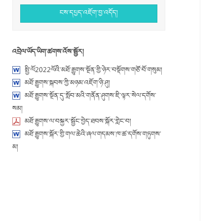
ངས་དཔྱད་འཇོག་བྱ་འདོད།
འབྲེལ་ཡོད་ཡིག་ཚགས་འོས་སྦྱོར།
སྤྱི་ལོ2022ལོའི་མཐོ་རྒྱུགས་སྔོན་གྱི་ཉེར་བསྡོགས་གཙོ་བོ་གསུམ།
མཐོ་རྒྱུགས་སྐབས་ཀྱི་མཉམ་འཇོག་ཉི་ཤུ།
མཐོ་རྒྱུགས་སྔོན་དུ་སློབ་མའི་གནོན་ཤུགས་ཇི་ལྟར་སེལ་དགོས་
སམ།
མཐོ་རྒྱུགས་ལ་བསྐྱར་སྦྱོང་བྱེད་ཐབས་སྐོར་གླེང་བ།
མཐོ་རྒྱུགས་སྐོར་གྱི་གལ་ཆེའི་ཞལ་གདམས་ཁ་ཚ་དགོས་གཏུགས་
མ།