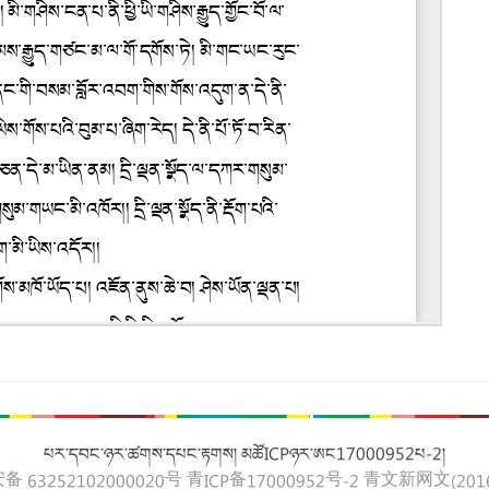
པར་དབང་ཉར་ཚགས་དཔང་རྟགས། མཚོICPཉར་ཨང17000952པ-2།
 63252102000020号
青ICP备17000952号-2
青文新网文(2016)