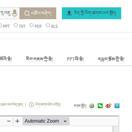
ངེད་ཀྱི་ཡིག་ཚགས་ཡར་སྤྲོད།
འཚོལ་བཤེར།
PPT
TXT
PDF
XLS
ོའི་སྡེ།
རིག་གནས་ཀྱི་སྡེ།
PPTཡི་སྡེ།
དཔྱད་རྩོམ་གྱི་སྡེ།
ས38ལ་ཕབ་ལེན་བྱས། |
ཡིག་ཚགས་ཐེར་འདོན།
མཉམ་སྤྱོད།