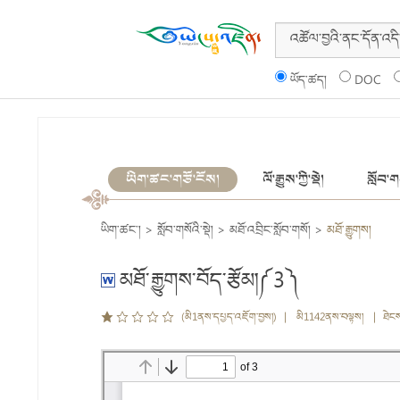
ཡོད་ཚད།
DOC
ཡིག་ཚང་གཙོ་ངོས།
ལོ་རྒྱུས་ཀྱི་སྡེ།
སློབ་གས
ཡིག་ཚང་།
>
སློབ་གསོའི་སྡེ།
>
མཐོ་འབྲིང་སློབ་གསོ།
>
མཐོ་རྒྱུགས།
མཐོ་རྒྱུགས་བོད་རྩོམ།༼3༽
(མི1ནས་དཔྱད་འཇོག་བྱས།) | མི1142ནས་བལྟས། | ཐེང