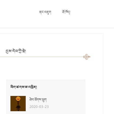
ནང་འཇུག
ཐོ་ཁོད།
དུས་དེབ་ཀྱི་སྡེ།
ཡིག་ཚགས་ཆ་འཕྲིན།
ཐེབ་ཐོགས་ཕྲུག
2020-03-23