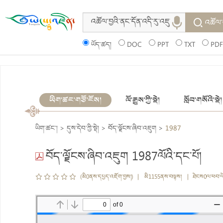
འཚོལ་
ཡོད་ཚད།
DOC
PPT
TXT
PDF
ཡིག་ཚང་གཙོ་ངོས།
ལོ་རྒྱུས་ཀྱི་སྡེ།
སློབ་གསོའི་སྡེ།
ཡིག་ཚང་།
>
དུས་དེབ་ཀྱི་སྡེ།
>
བོད་ལྗོངས་ཞིབ་འཇུག
>
1987
བོད་ལྗོངས་ཞིབ་འཇུག 1987ལོའི་དང་པོ།
(མི0ནས་དཔྱད་འཇོག་བྱས།) | མི1155ནས་བལྟས། | ཐེངས0ལ་ཕབ་ལ