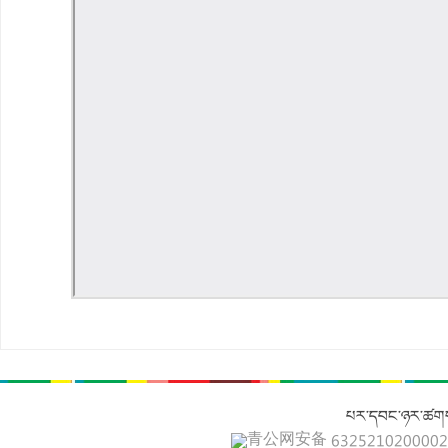
པར་དབང་ཉར་ཚགས
青公网安备 632521020000