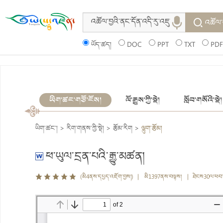
འཚོལ་
ཡོད་ཚད།
DOC
PPT
TXT
PDF
ཡིག་ཚང་གཙོ་ངོས།
ལོ་རྒྱུས་ཀྱི་སྡེ།
སློབ་གསོའི་སྡེ།
ཡིག་ཚང་།
>
རིག་གནས་ཀྱི་སྡེ།
>
རྩོམ་རིག
>
ལྷུག་རྩོམ།
ཕ་ཡུལ་དྲན་པའི་རྒྱུ་མཚན།
(མི4ནས་དཔྱད་འཇོག་བྱས།) | མི1397ནས་བལྟས། | ཐེངས30ལ་ཕབ་