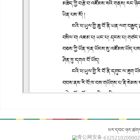
པར་དབང་ཉར་ཚགས
青公网安备 632521020000