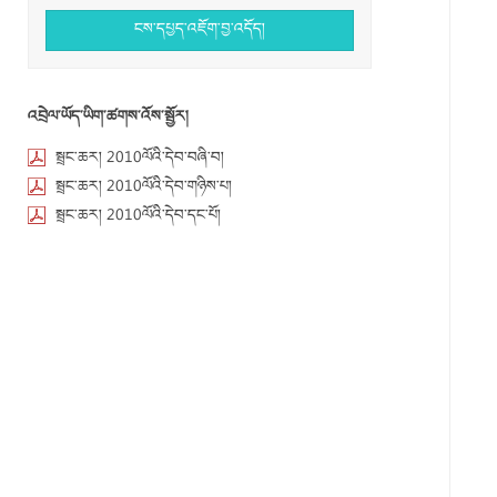
ངས་དཔྱད་འཇོག་བྱ་འདོད།
འབྲེལ་ཡོད་ཡིག་ཚགས་འོས་སྦྱོར།
སྦྲང་ཆར། 2010ལོའི་དེབ་བཞི་བ།
སྦྲང་ཆར། 2010ལོའི་དེབ་གཉིས་པ།
སྦྲང་ཆར། 2010ལོའི་དེབ་དང་པོ།