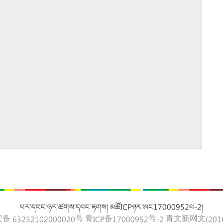
པར་དབང་ཉར་ཚགས་དཔང་རྟགས། མཚོICPཉར་ཨང17000952པ-2།
 63252102000020号
青ICP备17000952号-2
青文新网文(2016)