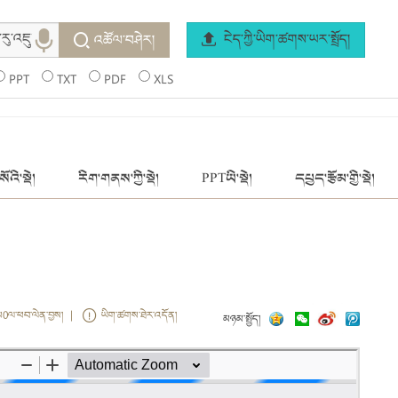
ངེད་ཀྱི་ཡིག་ཚགས་ཡར་སྤྲོད།
འཚོལ་བཤེར།
PPT
TXT
PDF
XLS
ོའི་སྡེ།
རིག་གནས་ཀྱི་སྡེ།
PPTཡི་སྡེ།
དཔྱད་རྩོམ་གྱི་སྡེ།
ས0ལ་ཕབ་ལེན་བྱས། |
ཡིག་ཚགས་ཐེར་འདོན།
མཉམ་སྤྱོད།