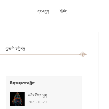
ནང་འཇུག
ཐོ་ཁོད།
དུས་དེབ་ཀྱི་སྡེ།
ཡིག་ཚགས་ཆ་འཕྲིན།
མཐེབ་ཐོགས་ཕྲུག
2021-10-20