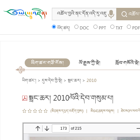
འཚོལ་
ཡོད་ཚད།
DOC
PPT
TXT
PDF
ཡིག་ཚང་གཙོ་ངོས།
ལོ་རྒྱུས་ཀྱི་སྡེ།
སློབ་གསོའི་སྡེ།
ཡིག་ཚང་།
>
དུས་དེབ་ཀྱི་སྡེ།
>
སྦྲང་ཆར།
>
2010
སྦྲང་ཆར། 2010ལོའི་དེབ་གསུམ་པ།
(མི0ནས་དཔྱད་འཇོག་བྱས།) | མི6418ནས་བལྟས། | ཐེངས0ལ་ཕབ་ལ