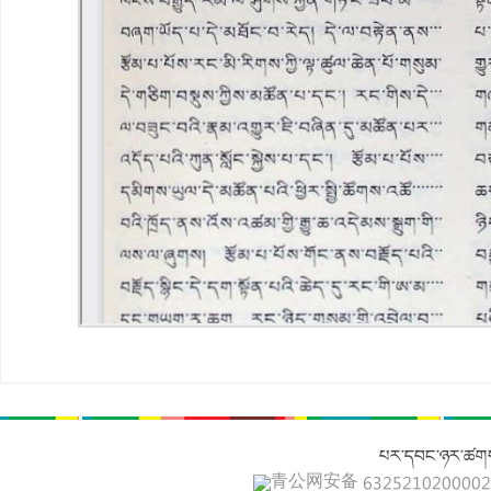
པར་དབང་ཉར་ཚགས
青公网安备 632521020000