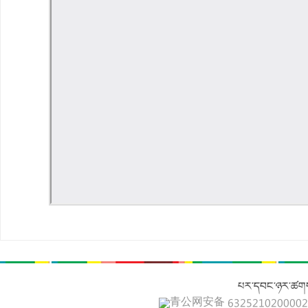
པར་དབང་ཉར་ཚགས
青公网安备 632521020000