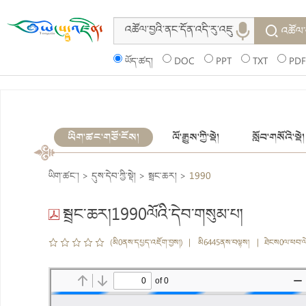
འཚོལ་
ཡོད་ཚད།
DOC
PPT
TXT
PDF
ཡིག་ཚང་གཙོ་ངོས།
ལོ་རྒྱུས་ཀྱི་སྡེ།
སློབ་གསོའི་སྡེ།
ཡིག་ཚང་།
>
དུས་དེབ་ཀྱི་སྡེ།
>
སྦྲང་ཆར།
>
1990
སྦྲང་ཆར།1990ལོའི་དེབ་གསུམ་པ།
(མི0ནས་དཔྱད་འཇོག་བྱས།) | མི6445ནས་བལྟས། | ཐེངས0ལ་ཕབ་ལ