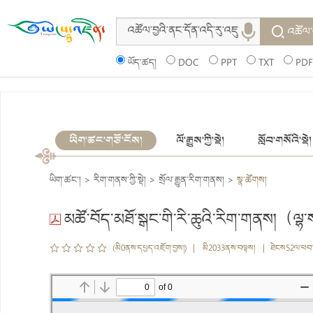
འཚོལ་
ཡོད་ཚད།
DOC
PPT
TXT
PDF
ཡིག་ཚང་གཙོ་ངོས།
ལོ་རྒྱུས་ཀྱི་སྡེ།
སློབ་གསོའི་སྡེ།
ཡིག་ཚང་།
>
རིག་གནས་ཀྱི་སྡེ།
>
སྲོལ་རྒྱུན་རིག་གནས།
>
སྣ་ཚོགས།
མཚོ་བོད་མཐོ་སྒང་གི་རི་ཆུའི་རིག་གནས།（ལྷ
(མི0ནས་དཔྱད་འཇོག་བྱས།) | མི2033ནས་བལྟས། | ཐེངས52ལ་ཕབ་