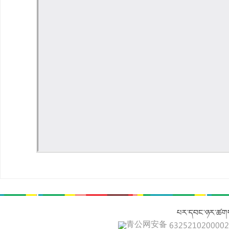
པར་དབང་ཉར་ཚགས
青公网安备 632521020000