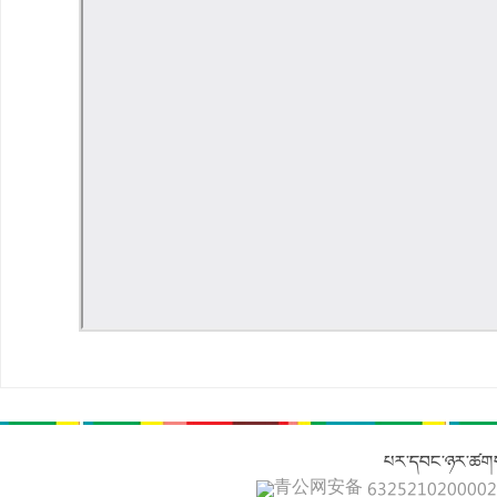
པར་དབང་ཉར་ཚགས
青公网安备 632521020000