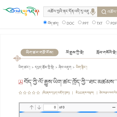
འཚོལ་
ཡོད་ཚད།
DOC
PPT
TXT
PDF
ཡིག་ཚང་གཙོ་ངོས།
ལོ་རྒྱུས་ཀྱི་སྡེ།
སློབ་གསོའི་སྡེ།
ཡིག་ཚང་།
>
དཔྱད་རྩོམ་གྱི་སྡེ།
>
ཞིབ་འཇུག
>
ཡིག་རྙིང་།
བོད་ཀྱི་ལོ་རྒྱུས་ཡིག་ཚང་ཁྲོད་ཀྱི་“ཐང་མཚམས་
(མི0ནས་དཔྱད་འཇོག་བྱས།) | མི163ནས་བལྟས། | ཐེངས8ལ་ཕབ་ལེ