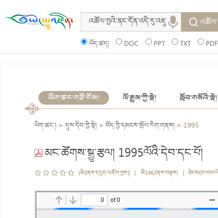
འཚོལ་
ཡོད་ཚད།
DOC
PPT
TXT
PDF
ཡིག་ཚང་གཙོ་ངོས།
ལོ་རྒྱུས་ཀྱི་སྡེ།
སློབ་གསོའི་སྡེ།
ཡིག་ཚང་།
>
དུས་དེབ་ཀྱི་སྡེ།
>
བོད་ཀྱི་དམངས་སྲོལ་རིག་གནས།
>
1995
མང་ཚོགས་སྒྱུ་རྩལ། 1995ལོའི་དེབ་དང་པོ།
(མི0ནས་དཔྱད་འཇོག་བྱས།) | མི1463ནས་བལྟས། | ཐེངས0ལ་ཕབ་ལ