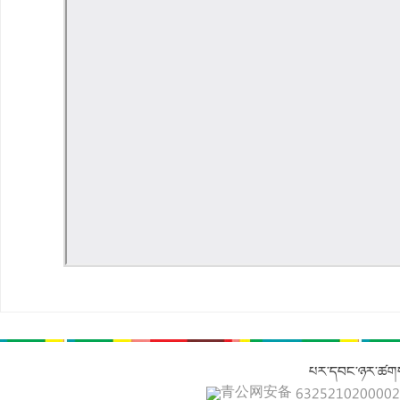
པར་དབང་ཉར་ཚགས
青公网安备 632521020000