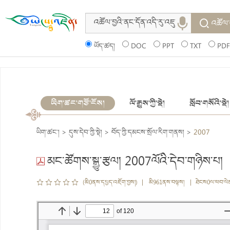
འཚོལ་
ཡོད་ཚད།
DOC
PPT
TXT
PDF
ཡིག་ཚང་གཙོ་ངོས།
ལོ་རྒྱུས་ཀྱི་སྡེ།
སློབ་གསོའི་སྡེ།
ཡིག་ཚང་།
>
དུས་དེབ་ཀྱི་སྡེ།
>
བོད་ཀྱི་དམངས་སྲོལ་རིག་གནས།
>
2007
མང་ཚོགས་སྒྱུ་རྩལ། 2007ལོའི་དེབ་གཉིས་པ།
(མི0ནས་དཔྱད་འཇོག་བྱས།) | མི961ནས་བལྟས། | ཐེངས0ལ་ཕབ་ལེ