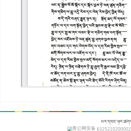
པར་དབང་ཉར་ཚགས
青公网安备 632521020000